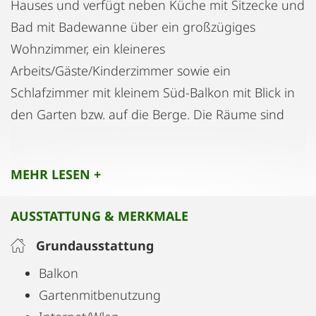
Hauses und verfügt neben Küche mit Sitzecke und
Bad mit Badewanne über ein großzügiges
Wohnzimmer, ein kleineres
Arbeits/Gäste/Kinderzimmer sowie ein
Schlafzimmer mit kleinem Süd-Balkon mit Blick in
den Garten bzw. auf die Berge. Die Räume sind
liebevoll "Vintage" eingerichet mit den alten
Möbeln meiner Großmutter. Vollholzböden und
MEHR LESEN +
Matratzen sind neu, die Wohnung wurde 2018
saniert und renoviert. Direkt dahiner befindet sich
AUSSTATTUNG & MERKMALE
eine große Wiese für die Morgenrunde (ca. 30
Min. einmal rum), auch etliche kleinere Bergtouren
Grundausstattung
sind fußläufig erreichbar. Parken kann man vor
Balkon
dem Haus, es ist allerdings kein extra Stellplatz
Gartenmitbenutzung
ausgewiesen. Gut erzogene Hunde und andere