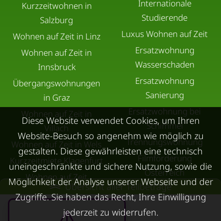
Internationale
Kurzzeitwohnen in
Studierende
Salzburg
Luxus Wohnen auf Zeit
Wohnen auf Zeit in Linz
Ersatzwohnung
Wohnen auf Zeit in
Wasserschaden
Innsbruck
Ersatzwohnung
Übergangswohnungen
Sanierung
in Graz
Ersatzwohnung bei
Wohnen auf Zeit in
Diese Website verwendet Cookies, um Ihren
Schimmel
Villach
Website-Besuch so angenehm wie möglich zu
Trennungswohnung
Wohnen auf Zeit in Wels
gestalten. Diese gewährleisten eine technisch
Filmförderung
Kurzzeitmiete Klagenfurt
uneingeschränkte und sichere Nutzung, sowie die
Österreich
Wohnen auf Zeit
Möglichkeit der Analyse unserer Webseite und der
Übersicht aller Teilbeträge
Dornbirn
Zugriffe. Sie haben das Recht, Ihre Einwilligung
Kurzzeitmiete
jederzeit zu widerrufen.