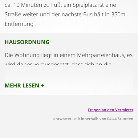
ca. 10 Minuten zu Fuß, ein Spielplatz ist eine
Straße weiter und der nächste Bus hält in 350m
Entfernung .
HAUSORDNUNG
Die Wohnung liegt in einem Mehrparteienhaus, es
wird daher vorausgesetzt, dass sich an die
Hausordnung gehalten wird. Dies betrifft
insbesondere die Ruhezeiten, Mülltrennung und
MEHR LESEN +
Ordnung im Treppenhaus. Das Rauchen ist in der
Wohnung und im gesamten Haus nicht gestattet.
Fragen an den Vermieter
antwortet i.d.R innerhalb von 04:44 Stunden