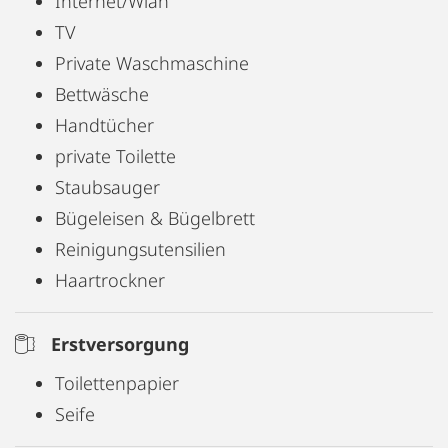
Internet/Wlan
Haustiere sind auf Anfrage willkommen.
TV
Private Waschmaschine
Bettwäsche
Handtücher
private Toilette
Staubsauger
Bügeleisen & Bügelbrett
Reinigungsutensilien
Haartrockner
Erstversorgung
Toilettenpapier
Seife