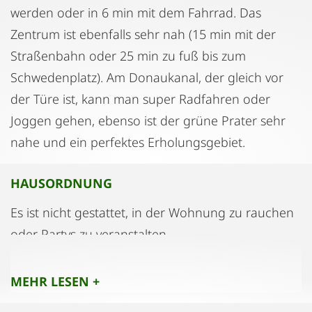
werden oder in 6 min mit dem Fahrrad. Das
Zentrum ist ebenfalls sehr nah (15 min mit der
Straßenbahn oder 25 min zu fuß bis zum
Schwedenplatz). Am Donaukanal, der gleich vor
der Türe ist, kann man super Radfahren oder
Joggen gehen, ebenso ist der grüne Prater sehr
nahe und ein perfektes Erholungsgebiet.
HAUSORDNUNG
Es ist nicht gestattet, in der Wohnung zu rauchen
oder Partys zu veranstalten.
Der Esstisch (Stehtisch) im Wohnzimmer ist an der
MEHR LESEN +
Wand befestigt und sollte daher nicht verschoben