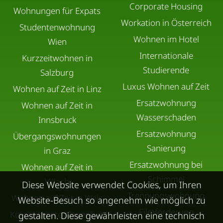
Corporate Housing
Wohnungen für Expats
Workation in Österreich
Studentenwohnung
Wohnen im Hotel
Wien
Internationale
Kurzzeitwohnen in
Studierende
Salzburg
Luxus Wohnen auf Zeit
Wohnen auf Zeit in Linz
Ersatzwohnung
Wohnen auf Zeit in
Wasserschaden
Innsbruck
Ersatzwohnung
Übergangswohnungen
Sanierung
in Graz
Ersatzwohnung bei
Wohnen auf Zeit in
Schimmel
Villach
Diese Website verwendet Cookies, um Ihren
Trennungswohnung
Wohnen auf Zeit in Wels
Website-Besuch so angenehm wie möglich zu
Filmförderung
Kurzzeitmiete Klagenfurt
gestalten. Diese gewährleisten eine technisch