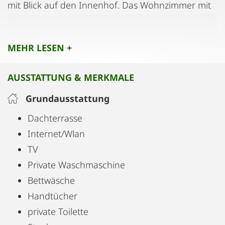
mit Blick auf den Innenhof. Das Wohnzimmer mit
der Küche bietet einen herrlichen Blick über den
Donaukanal und die Innenstadt.
MEHR LESEN +
Die Gastgeberin hat bereits mehrere Jahre
Erfahrung in der Vermietung, ist sehr bemüht auf
AUSSTATTUNG & MERKMALE
alle Bedürfnisse einzugehen und prompt auf
Anfragen zu reagieren. Das größte Ziel ist, dass Sie
Grundausstattung
sich in unserer Wohnung wohlfühlen und einen
Dachterrasse
tollen Aufenthalt in Wien haben!
Internet/Wlan
TV
Private Waschmaschine
Bettwäsche
Handtücher
private Toilette