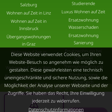
Studierende
Salzburg
Luxus Wohnen auf Zeit
Wohnen auf Zeit in Linz
Ersatzwohnung
Wohnen auf Zeit in
Wasserschaden
Innsbruck
Ersatzwohnung
Übergangswohnungen
Sanierung
in Graz
Ersatzwohnung bei
Wohnen auf Zeit in
Diese Website verwendet Cookies, um Ihren
Schimmel
Villach
Website-Besuch so angenehm wie möglich zu
Trennungswohnung
Wohnen auf Zeit in Wels
gestalten. Diese gewährleisten eine technisch
Filmförderung
Kurzzeitmiete Klagenfurt
uneingeschränkte und sichere Nutzung, sowie die
Österreich
Wohnen auf Zeit
Möglichkeit der Analyse unserer Webseite und der
Übersicht aller Teilbeträge
Dornbirn
Zugriffe. Sie haben das Recht, Ihre Einwilligung
Kurzzeitmiete
jederzeit zu widerrufen.
Deutschland
Datenschutzinformationen