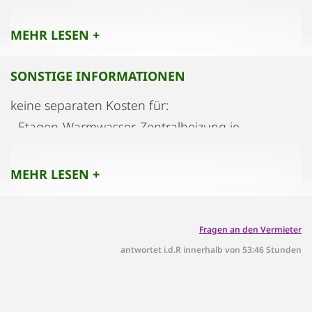
betreten.
Im Sinne der übrigen Hausbewohner soll sich die
MEHR LESEN +
Lärmentwicklung in zumutbaren Grenzen halten.
SONSTIGE INFORMATIONEN
keine separaten Kosten für:
- Etagen-Warmwasser-Zentralheizung je
Wohneinheit (Öltank im Keller);
- Strom, Kabel-TV und Internet mit WLAN
MEHR LESEN +
(Anbieter: Salzburg AG).
- Fahrrad im Keller zur Mieternutzung.
Fragen an den Vermieter
antwortet i.d.R innerhalb von 53:46 Stunden