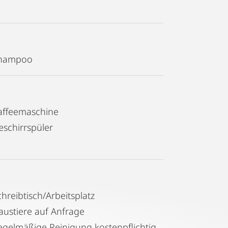
hampoo
affeemaschine
eschirrspüler
chreibtisch/Arbeitsplatz
austiere auf Anfrage
Regelmäßige Reinigung kostenpflichtig