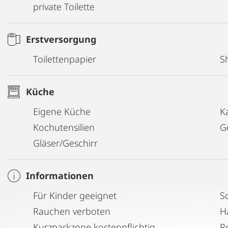
private Toilette
Erstversorgung
Toilettenpapier
S
Küche
Eigene Küche
K
Kochutensilien
G
Gläser/Geschirr
Informationen
Für Kinder geeignet
S
Rauchen verboten
H
Kurzparkzone kostenpflichtig