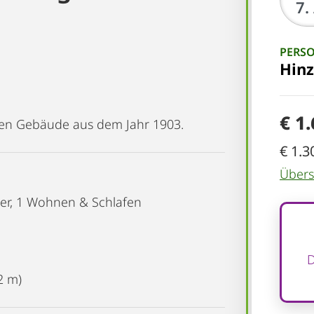
PERS
Hin
€ 1
len Gebäude aus dem Jahr 1903.
€ 1.3
Übersi
mer, 1 Wohnen & Schlafen
D
2 m)