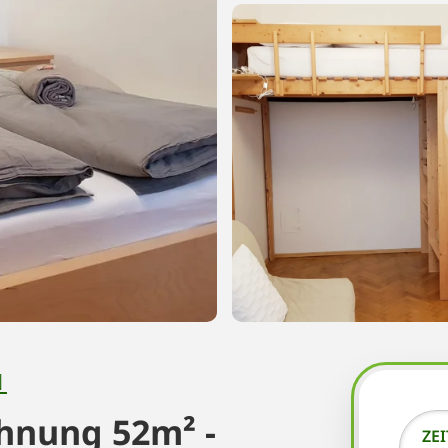
N
hnung 52m² -
ZE