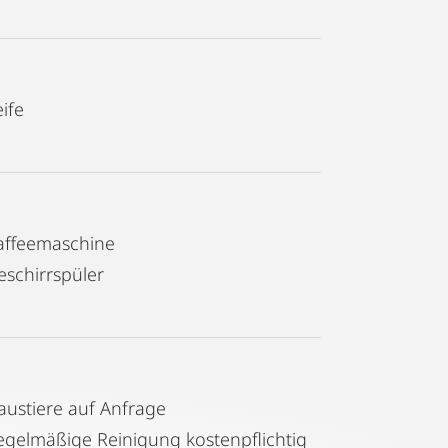
ife
affeemaschine
eschirrspüler
austiere auf Anfrage
Regelmäßige Reinigung kostenpflichtig