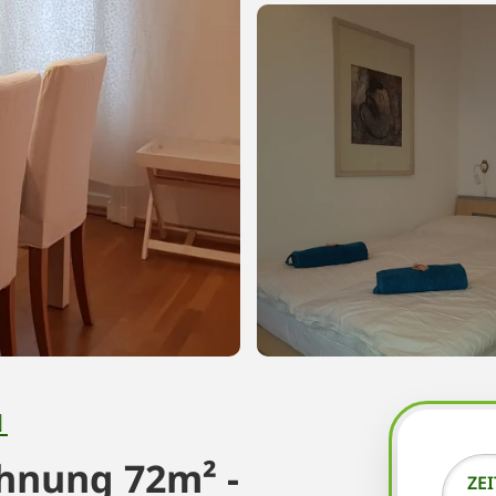
N
hnung 72m² -
ZE