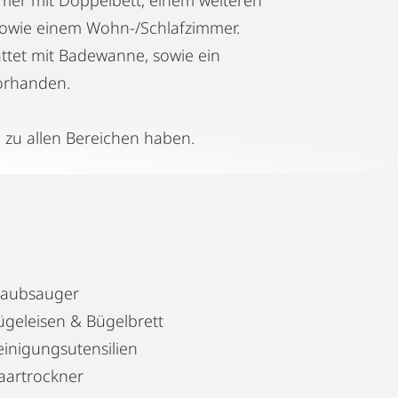
 sowie einem Wohn-/Schlafzimmer.
attet mit Badewanne, sowie ein
vorhanden.
 zu allen Bereichen haben.
taubsauger
ügeleisen & Bügelbrett
einigungsutensilien
aartrockner