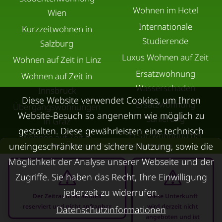
Wohnen im Hotel
Wien
Internationale
Kurzzeitwohnen in
Studierende
Salzburg
Luxus Wohnen auf Zeit
Wohnen auf Zeit in Linz
Ersatzwohnung
Wohnen auf Zeit in
Wasserschaden
Innsbruck
Diese Website verwendet Cookies, um Ihren
Ersatzwohnung
Übergangswohnungen
Website-Besuch so angenehm wie möglich zu
Sanierung
in Graz
gestalten. Diese gewährleisten eine technisch
Ersatzwohnung bei
Wohnen auf Zeit in
Übersicht aller Teilbeträge
uneingeschränkte und sichere Nutzung, sowie die
Schimmel
Villach
Möglichkeit der Analyse unserer Webseite und der
Trennungswohnung
Wohnen auf Zeit in Wels
Zugriffe. Sie haben das Recht, Ihre Einwilligung
Filmförderung
Kurzzeitmiete Klagenfurt
jederzeit zu widerrufen.
Österreich
Der Zeitraum ist aktuell
Diese Unterkunft
Wohnen auf Zeit
reserviert und nicht anfragbar
wird derzeit nicht
Datenschutzinformationen
Dornbirn
angeboten und ist