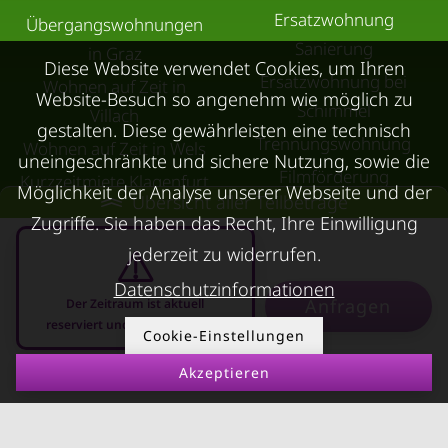
Ersatzwohnung
Übergangswohnungen
Sanierung
in Graz
Diese Website verwendet Cookies, um Ihren
Ersatzwohnung bei
Wohnen auf Zeit in
Website-Besuch so angenehm wie möglich zu
Schimmel
Villach
gestalten. Diese gewährleisten eine technisch
Trennungswohnung
Wohnen auf Zeit in Wels
uneingeschränkte und sichere Nutzung, sowie die
Filmförderung
Kurzzeitmiete Klagenfurt
Möglichkeit der Analyse unserer Webseite und der
Übersicht aller Teilbeträge
Österreich
Wohnen auf Zeit
Zugriffe. Sie haben das Recht, Ihre Einwilligung
Dornbirn
jederzeit zu widerrufen.
Kurzzeitmiete
Datenschutzinformationen
Anfragen
Deutschland
Der Zeitraum ist aktuell
reserviert und nicht anfragbar
Cookie-Einstellungen
RUND UMS
KONTAKT
VERMIETEN
Akzeptieren
09.08.2026 - 09.09.2026
-
Über Kurzzeitmiete
FAQ Vermieter
Impressum
Immobilie vermieten