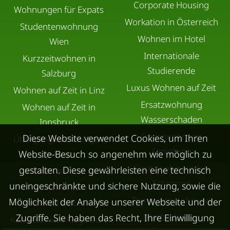
Corporate Housing
Wohnungen für Expats
Workation in Österreich
Studentenwohnung
Wohnen im Hotel
Wien
Internationale
Kurzzeitwohnen in
Studierende
Salzburg
Luxus Wohnen auf Zeit
Wohnen auf Zeit in Linz
Ersatzwohnung
Wohnen auf Zeit in
Wasserschaden
Innsbruck
Ersatzwohnung
Diese Website verwendet Cookies, um Ihren
Übergangswohnungen
Sanierung
in Graz
Website-Besuch so angenehm wie möglich zu
Ersatzwohnung bei
gestalten. Diese gewährleisten eine technisch
Wohnen auf Zeit in
Schimmel
Villach
uneingeschränkte und sichere Nutzung, sowie die
Trennungswohnung
Möglichkeit der Analyse unserer Webseite und der
Wohnen auf Zeit in Wels
Filmförderung
Zugriffe. Sie haben das Recht, Ihre Einwilligung
Kurzzeitmiete Klagenfurt