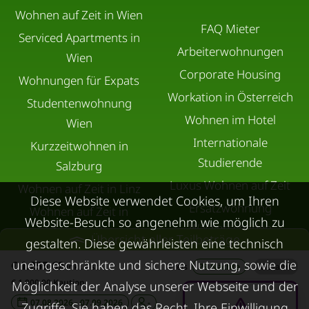
Wohnen auf Zeit in Wien
FAQ Mieter
Serviced Apartments in
Arbeiterwohnungen
Wien
Corporate Housing
Wohnungen für Expats
Workation in Österreich
Studentenwohnung
Wohnen im Hotel
Wien
Internationale
Kurzzeitwohnen in
Studierende
Salzburg
Luxus Wohnen auf Zeit
Wohnen auf Zeit in Linz
Diese Website verwendet Cookies, um Ihren
Ersatzwohnung
Wohnen auf Zeit in
Website-Besuch so angenehm wie möglich zu
Wasserschaden
Innsbruck
Übersicht aller Teilbeträge
gestalten. Diese gewährleisten eine technisch
Ersatzwohnung
Übergangswohnungen
uneingeschränkte und sichere Nutzung, sowie die
€ 1.255,62
inkl. Ust.
Preis
29 Nächte
/
Gesamt
Sanierung
in Graz
€ 1.000,00 Kaution
Möglichkeit der Analyse unserer Webseite und der
Ersatzwohnung bei
Wohnen auf Zeit in
07.08.2026 - 07.09.2026
-
Zugriffe. Sie haben das Recht, Ihre Einwilligung