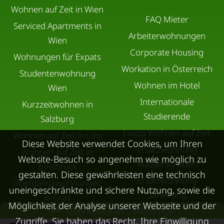
Wohnen auf Zeit in Wien
FAQ Mieter
Serviced Apartments in
Arbeiterwohnungen
Wien
Corporate Housing
Wohnungen für Expats
Workation in Österreich
Studentenwohnung
Wohnen im Hotel
Wien
Internationale
Kurzzeitwohnen in
Studierende
Salzburg
Luxus Wohnen auf Zeit
Wohnen auf Zeit in Linz
Diese Website verwendet Cookies, um Ihren
Ersatzwohnung
Wohnen auf Zeit in
Website-Besuch so angenehm wie möglich zu
Wasserschaden
Innsbruck
gestalten. Diese gewährleisten eine technisch
Ersatzwohnung
Übergangswohnungen
uneingeschränkte und sichere Nutzung, sowie die
Sanierung
in Graz
Möglichkeit der Analyse unserer Webseite und der
Übersicht aller Teilbeträge
Ersatzwohnung bei
Wohnen auf Zeit in
Zugriffe. Sie haben das Recht, Ihre Einwilligung