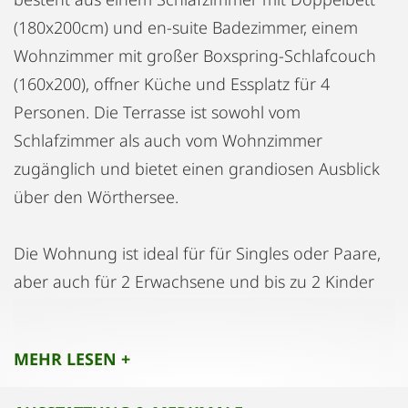
(180x200cm) und en-suite Badezimmer, einem
Wohnzimmer mit großer Boxspring-Schlafcouch
(160x200), offner Küche und Essplatz für 4
Personen. Die Terrasse ist sowohl vom
Schlafzimmer als auch vom Wohnzimmer
zugänglich und bietet einen grandiosen Ausblick
über den Wörthersee.
Die Wohnung ist ideal für für Singles oder Paare,
aber auch für 2 Erwachsene und bis zu 2 Kinder
gut geeignet. Die Wohnung verfügt über 2
Tiefgaragenplätze (von der Garage gelangt man
MEHR LESEN +
direkt per Lift in das Stockwerk, in dem die
Wohnung liegt), sowie Zugang zum hauseigenen