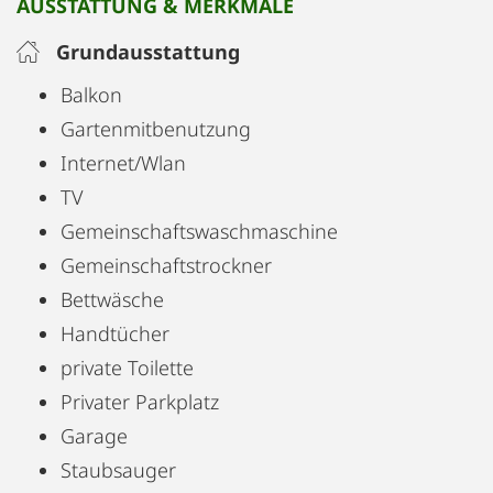
AUSSTATTUNG & MERKMALE
Badegrund mit Liegen, Sonnenschirmen und
Badesteg. Am Strand liegt auch das Bistro Südsee
Grundausstattung
von Haubenkoch Hubert Wallner.
Balkon
Gartenmitbenutzung
Internet/Wlan
TV
Gemeinschaftswaschmaschine
Gemeinschaftstrockner
Bettwäsche
Handtücher
private Toilette
Privater Parkplatz
Garage
Staubsauger