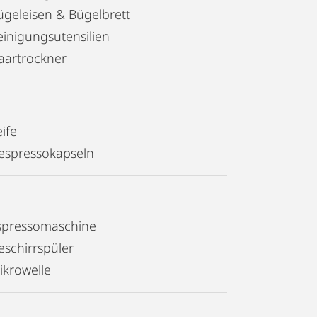
ügeleisen & Bügelbrett
einigungsutensilien
aartrockner
ife
espressokapseln
spressomaschine
eschirrspüler
ikrowelle