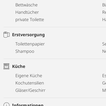
Bettwäsche
B
Handtücher
R
private Toilette
H
Erstversorgung
Toilettenpapier
Se
Shampoo
N
Küche
Eigene Küche
E
Kochutensilien
G
Gläser/Geschirr
M
Informationen