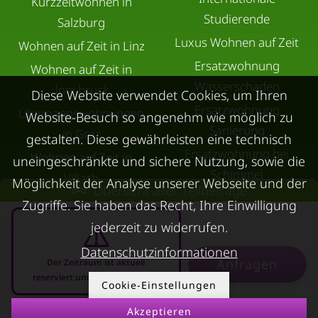
Kurzzeitwohnen in
Studierende
Salzburg
Luxus Wohnen auf Zeit
Wohnen auf Zeit in Linz
Ersatzwohnung
Wohnen auf Zeit in
Wasserschaden
Innsbruck
Diese Website verwendet Cookies, um Ihren
Ersatzwohnung
Übergangswohnungen
Website-Besuch so angenehm wie möglich zu
Sanierung
in Graz
gestalten. Diese gewährleisten eine technisch
Ersatzwohnung bei
Wohnen auf Zeit in
uneingeschränkte und sichere Nutzung, sowie die
Schimmel
Villach
Möglichkeit der Analyse unserer Webseite und der
Übersicht aller Teilbeträge
Trennungswohnung
Wohnen auf Zeit in Wels
Zugriffe. Sie haben das Recht, Ihre Einwilligung
Filmförderung
Kurzzeitmiete Klagenfurt
jederzeit zu widerrufen.
Österreich
Wohnen auf Zeit
Datenschutzinformationen
Anfragen
Der Zeitraum ist aktuell
Dornbirn
reserviert und nicht anfragbar
Cookie-Einstellungen
Kurzzeitmiete
Deutschland
Akzeptieren
07.08.2026 - 07.09.2026
-