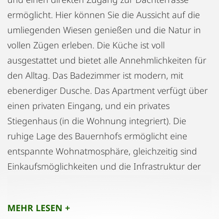
ermöglicht. Hier können Sie die Aussicht auf die
umliegenden Wiesen genießen und die Natur in
vollen Zügen erleben. Die Küche ist voll
ausgestattet und bietet alle Annehmlichkeiten für
den Alltag. Das Badezimmer ist modern, mit
ebenerdiger Dusche. Das Apartment verfügt über
einen privaten Eingang, und ein privates
Stiegenhaus (in die Wohnung integriert). Die
ruhige Lage des Bauernhofs ermöglicht eine
entspannte Wohnatmosphäre, gleichzeitig sind
Einkaufsmöglichkeiten und die Infrastruktur der
Region gut erreichbar. Die Wohnung ist besonders
geeignet für Menschen, die die Ruhe des
MEHR LESEN +
Landlebens schätzen und gleichzeitig moderne