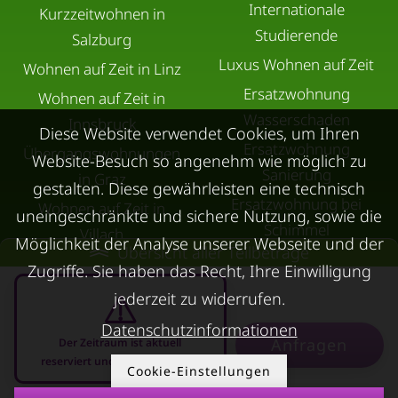
Internationale
Kurzzeitwohnen in
Studierende
Salzburg
Luxus Wohnen auf Zeit
Wohnen auf Zeit in Linz
Ersatzwohnung
Wohnen auf Zeit in
Wasserschaden
Innsbruck
Diese Website verwendet Cookies, um Ihren
Ersatzwohnung
Übergangswohnungen
Website-Besuch so angenehm wie möglich zu
Sanierung
in Graz
gestalten. Diese gewährleisten eine technisch
Ersatzwohnung bei
Wohnen auf Zeit in
uneingeschränkte und sichere Nutzung, sowie die
Schimmel
Villach
Möglichkeit der Analyse unserer Webseite und der
Übersicht aller Teilbeträge
Trennungswohnung
Wohnen auf Zeit in Wels
Zugriffe. Sie haben das Recht, Ihre Einwilligung
Filmförderung
Kurzzeitmiete Klagenfurt
jederzeit zu widerrufen.
Österreich
Wohnen auf Zeit
Datenschutzinformationen
Anfragen
Der Zeitraum ist aktuell
Dornbirn
reserviert und nicht anfragbar
Cookie-Einstellungen
Kurzzeitmiete