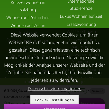
Internationale
Kurzzeitwohnen in
Studierende
Salzburg
Luxus Wohnen auf Zeit
Wohnen auf Zeit in Linz
Ersatzwohnung
Wohnen auf Zeit in
Wasserschaden
Innsbruck
Diese Website verwendet Cookies, um Ihren
Ersatzwohnung
Übergangswohnungen
Website-Besuch so angenehm wie möglich zu
Sanierung
in Graz
gestalten. Diese gewährleisten eine technisch
Ersatzwohnung bei
Wohnen auf Zeit in
uneingeschränkte und sichere Nutzung, sowie die
Schimmel
Villach
Möglichkeit der Analyse unserer Webseite und der
Trennungswohnung
Wohnen auf Zeit in Wels
Zugriffe. Sie haben das Recht, Ihre Einwilligung
Filmförderung
Kurzzeitmiete Klagenfurt
jederzeit zu widerrufen.
Übersicht aller Teilbeträge
Österreich
Wohnen auf Zeit
Datenschutzinformationen
€ 3.061,94
inkl. Ust.
Preis
29 Nächte
/
Gesamt
Dornbirn
€ 2.400,00 Kaution
Cookie-Einstellungen
Kurzzeitmiete
Anfragen
10.08.2026 - 10.09.2026
-
Deutschland
Akzeptieren