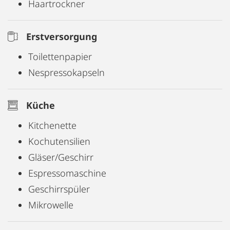
Haartrockner
Aushänge an der Rezeption im Haus.
Erstversorgung
Toilettenpapier
Nespressokapseln
Küche
Kitchenette
Kochutensilien
Gläser/Geschirr
Espressomaschine
Geschirrspüler
Mikrowelle