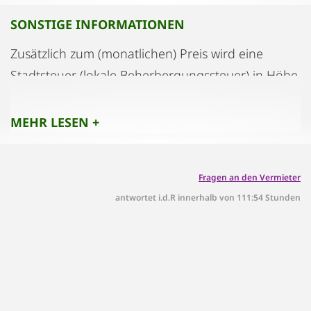
SONSTIGE INFORMATIONEN
Zusätzlich zum (monatlichen) Preis wird eine
Stadtsteuer (lokale Beherbergungssteuer) in Höhe
von 5% auf den Netto-Übernachtungspreis
erhoben. Es wird in der Zahlungsaufforderung
MEHR LESEN +
separat ausgewiesen und zusammen mit dem
Gesamtbetrag eingezogen.
Fragen an den Vermieter
antwortet i.d.R innerhalb von 111:54 Stunden