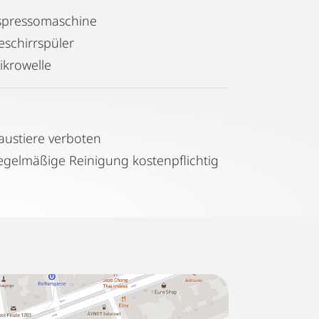
spressomaschine
eschirrspüler
ikrowelle
austiere verboten
Regelmäßige Reinigung kostenpflichtig