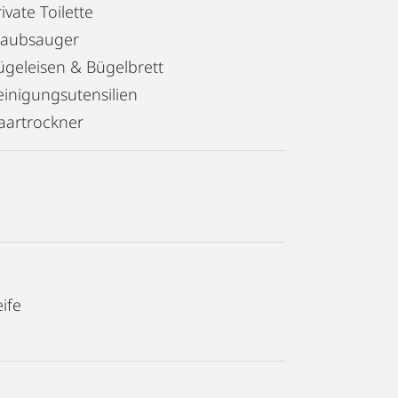
ivate Toilette
taubsauger
ügeleisen & Bügelbrett
einigungsutensilien
aartrockner
ife