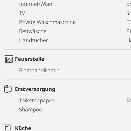
Internet/Wlan
pr
TV
S
Private Waschmaschine
B
Bettwäsche
R
Handtücher
H
Feuerstelle
Bioethanolkamin
Erstversorgung
Toilettenpapier
Se
Shampoo
Küche