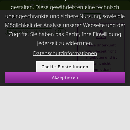
Übersicht aller Teilbeträge
gestalten. Diese gewährleisten eine technisch
Schimmel
Villach
uneingeschränkte und sichere Nutzung, sowie die
€ 1.226,46
Trennungswohnung
inkl. Ust.
Preis
29 Nächte
/
Gesamt
Wohnen auf Zeit in Wels
€ 900,00 Kaution
Möglichkeit der Analyse unserer Webseite und der
Filmförderung
Kurzzeitmiete Klagenfurt
08.08.2026 - 08.09.2026
-
Zugriffe. Sie haben das Recht, Ihre Einwilligung
Österreich
Wohnen auf Zeit
jederzeit zu widerrufen.
Dornbirn
Diese Unterkunft
wird derzeit nicht
Datenschutzinformationen
Kurzzeitmiete
angeboten und ist
Deutschland
somit nicht
Cookie-Einstellungen
anmietbar!
RUND UMS
KONTAKT
Akzeptieren
VERMIETEN
Über Kurzzeitmiete
FAQ Vermieter
Impressum
Immobilie vermieten
Datenschutz
Leerstandsabgabe
AGB
Ferienwohnung