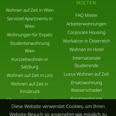
MIETEN
Wohnen auf Zeit in Wien
FAQ Mieter
Serviced Apartments in
Arbeiterwohnungen
Wien
Corporate Housing
Wohnungen für Expats
Workation in Österreich
Studentenwohnung
Wohnen im Hotel
Wien
Internationale
Kurzzeitwohnen in
Studierende
Salzburg
Luxus Wohnen auf Zeit
Wohnen auf Zeit in Linz
Ersatzwohnung
Wohnen auf Zeit in
Wasserschaden
Innsbruck
Ersatzwohnung
Übergangswohnungen
Diese Website verwendet Cookies, um Ihren
Sanierung
in Graz
Website-Besuch so angenehm wie möglich zu
Ersatzwohnung bei
Wohnen auf Zeit in