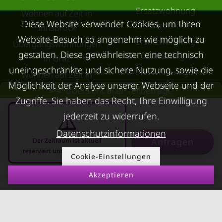
Ersatzwohnung
Wohnen auf Zeit in
Diese Website verwendet Cookies, um Ihren
Wasserschaden
Innsbruck
Website-Besuch so angenehm wie möglich zu
Ersatzwohnung
Übergangswohnungen
gestalten. Diese gewährleisten eine technisch
Sanierung
in Graz
uneingeschränkte und sichere Nutzung, sowie die
Ersatzwohnung bei
Wohnen auf Zeit in
Möglichkeit der Analyse unserer Webseite und der
Schimmel
Villach
Übersicht aller Teilbeträge
Zugriffe. Sie haben das Recht, Ihre Einwilligung
Trennungswohnung
Wohnen auf Zeit in Wels
jederzeit zu widerrufen.
Filmförderung
Kurzzeitmiete Klagenfurt
Datenschutzinformationen
Österreich
Wohnen auf Zeit
Anfragen
Der Zeitraum ist aktuell
reserviert und nicht anfragbar
Dornbirn
Cookie-Einstellungen
Kurzzeitmiete
Akzeptieren
07.08.2026 - 07.09.2026
-
Deutschland
RUND UMS
KONTAKT
VERMIETEN