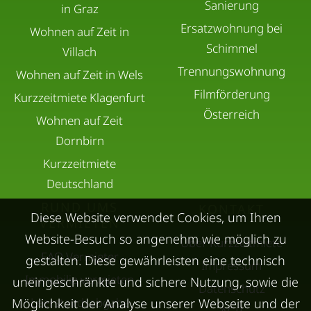
Sanierung
in Graz
Ersatzwohnung bei
Wohnen auf Zeit in
Schimmel
Villach
Trennungswohnung
Wohnen auf Zeit in Wels
Filmförderung
Kurzzeitmiete Klagenfurt
Österreich
Wohnen auf Zeit
Dornbirn
Kurzzeitmiete
Deutschland
RUND UMS
KONTAKT
Diese Website verwendet Cookies, um Ihren
VERMIETEN
Website-Besuch so angenehm wie möglich zu
Über Kurzzeitmiete
FAQ Vermieter
gestalten. Diese gewährleisten eine technisch
Impressum
Immobilie vermieten
uneingeschränkte und sichere Nutzung, sowie die
Datenschutz
Leerstandsabgabe
Möglichkeit der Analyse unserer Webseite und der