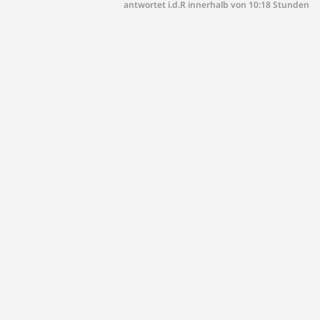
und Teppiche sauber zu halten.
antwortet i.d.R innerhalb von 10:18 Stunden
- Keine Parties oder unangemeldete Gäste: Die
Wohnung ist nur für die angemeldeten Personen
gedacht. Feiern oder Events sind nicht erlaubt.
- Schäden melden: Sollten Schäden oder Mängel
vorliegen, melden Sie diese bitte innerhalb von 2
Stunden nach Ihrem Check-In.
- Check-Out Regeln:
- Stellen Sie sicher, dass die Heizung vor Ihrem
Check-Out abgedreht ist.
- Bitte waschen Sie benutztes Geschirr ab und
hinterlassen Sie die Küche in einem ordentlichen
Zustand.