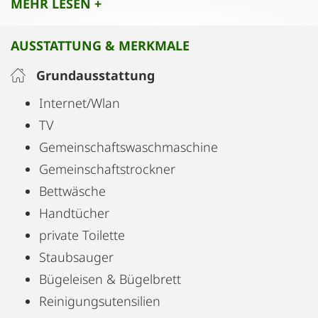
MEHR LESEN +
sorgt. Dank der zentralen Lage sind Geschäfte,
Restaurants und öffentliche Verkehrsmittel (U-
AUSSTATTUNG & MERKMALE
Bahn, Straßenbahn) unmittelbar vor der Tür bzw.
in wenigen Minuten erreichbar.
Grundausstattung
Internet/Wlan
Perfekt für Geschäftsreisende und Städtereisende,
TV
die eine ruhige, praktische Unterkunft suchen –
Gemeinschaftswaschmaschine
Ihr idealer Rückzugsort in Wien!
Gemeinschaftstrockner
Bettwäsche
Handtücher
private Toilette
Staubsauger
Bügeleisen & Bügelbrett
Reinigungsutensilien