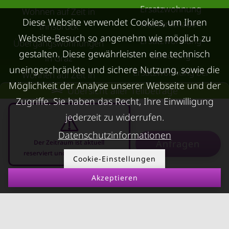
Ersatzwohnung
Wohnen auf Zeit in
Diese Website verwendet Cookies, um Ihren
Wasserschaden
Innsbruck
Website-Besuch so angenehm wie möglich zu
Ersatzwohnung
Übergangswohnungen
gestalten. Diese gewährleisten eine technisch
Sanierung
in Graz
uneingeschränkte und sichere Nutzung, sowie die
Ersatzwohnung bei
Wohnen auf Zeit in
Möglichkeit der Analyse unserer Webseite und der
Schimmel
Villach
Übersicht aller Teilbeträge
Zugriffe. Sie haben das Recht, Ihre Einwilligung
Trennungswohnung
Wohnen auf Zeit in Wels
jederzeit zu widerrufen.
Filmförderung
Kurzzeitmiete Klagenfurt
Datenschutzinformationen
Österreich
Wohnen auf Zeit
Anfragen
Der Zeitraum ist aktuell
reserviert und nicht anfragbar
Dornbirn
Cookie-Einstellungen
Kurzzeitmiete
Akzeptieren
10.08.2026 - 10.09.2026
-
Deutschland
RUND UMS
KONTAKT
VERMIETEN