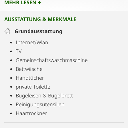
MEHR LESEN +
befinden sich in unmittelbarer Umgebung. Das
Mozarts Geburtshaus ist nur ein paar Schritte
AUSSTATTUNG & MERKMALE
entfernt, wie auch das Salzburger Festspielhaus in
nur 300m Entfernung.
Grundausstattung
Internet/Wlan
TV
Gemeinschaftswaschmaschine
Bettwäsche
Handtücher
private Toilette
Bügeleisen & Bügelbrett
Reinigungsutensilien
Haartrockner