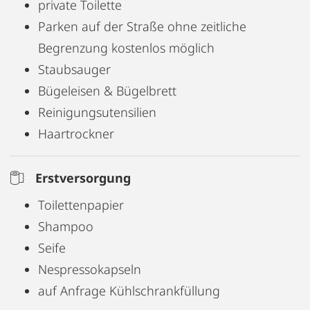
private Toilette
✅ Zwei stilvolle Schlafzimmer (180 cm & 140 cm
Parken auf der Straße ohne zeitliche
Betten)
Begrenzung kostenlos möglich
✅ Offene Wohnküche mit Essbereich & kompletter
Staubsauger
Ausstattung
Bügeleisen & Bügelbrett
✅ Modernes Bad mit Dusche
Reinigungsutensilien
✅ Arbeitsplatz mit schnellem WLAN – ideal auch
Haartrockner
fürs Homeoffice
✅ Smart-TV, Waschtrockner & sichere
Erstversorgung
Fahrradabstellmöglichkeit
Toilettenpapier
✅ Bettwäsche, Handtücher & Pflegeprodukte
Shampoo
inklusive
Seife
✅ Erstausstattung mit Kaffee, Tee, Gewürzen, Essig
Nespressokapseln
& Öl
auf Anfrage Kühlschrankfüllung