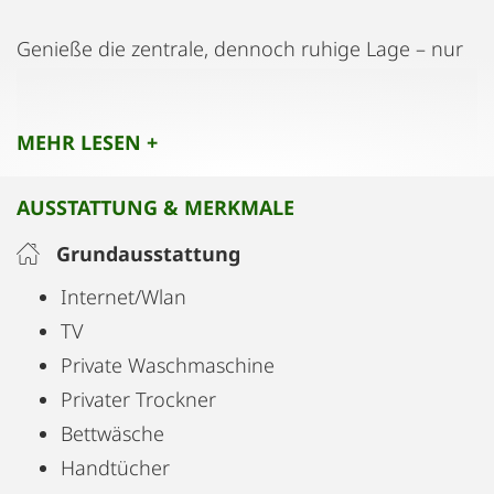
Genieße die zentrale, dennoch ruhige Lage – nur
wenige Schritte vom berühmten Stift Melk und der
Donau entfernt. Einkaufsmöglichkeiten,
MEHR LESEN +
Restaurants und der Bahnhof sind bequem zu Fuß
erreichbar.
AUSSTATTUNG & MERKMALE
Ideal für:
Grundausstattung
Internet/Wlan
👉 Geschäftsreisende oder Projektaufenthalte
TV
👉 Remote Worker und Expats
Private Waschmaschine
👉 Paare oder kleine Familien, die die Wachau
Privater Trockner
länger genießen möchten
Bettwäsche
Handtücher
Highlights: