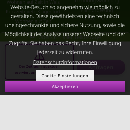
Trennungswohnung
Wohnen auf Zeit in Wels
Website-Besuch so angenehm wie möglich zu
Filmförderung
Kurzzeitmiete Klagenfurt
gestalten. Diese gewährleisten eine technisch
Österreich
Wohnen auf Zeit
uneingeschränkte und sichere Nutzung, sowie die
Dornbirn
Möglichkeit der Analyse unserer Webseite und der
Übersicht aller Teilbeträge
Kurzzeitmiete
Zugriffe. Sie haben das Recht, Ihre Einwilligung
Deutschland
jederzeit zu widerrufen.
RUND UMS
KONTAKT
Datenschutzinformationen
VERMIETEN
Anfragen
Der Zeitraum ist aktuell
Über Kurzzeitmiete
reserviert und nicht anfragbar
Cookie-Einstellungen
FAQ Vermieter
Impressum
Akzeptieren
Immobilie vermieten
08.08.2026 - 08.09.2026
-
Datenschutz
Leerstandsabgabe
AGB
Ferienwohnung
vermieten
Mietnomaden erkennen