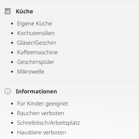
Kostenloses WLAN, Parkplatz (ca. 4 Gehminuten
Küche
entfernt) und wöchentliche Reinigung sind
Eigene Küche
inkludiert.
Kochutensilien
Gläser/Geschirr
Einziehen, wohlfühlen, bleiben – im
Kaffeemaschine
Schiffmeisterapartment Melk.
Geschirrspüler
Mikrowelle
Informationen
Für Kinder geeignet
Rauchen verboten
Schreibtisch/Arbeitsplatz
Haustiere verboten