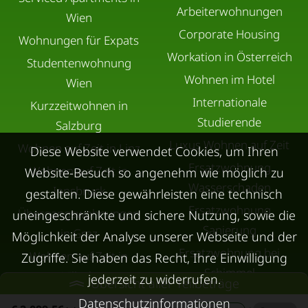
Arbeiterwohnungen
Wien
Corporate Housing
Wohnungen für Expats
Workation in Österreich
Studentenwohnung
Wohnen im Hotel
Wien
Internationale
Kurzzeitwohnen in
Studierende
Salzburg
Luxus Wohnen auf Zeit
Wohnen auf Zeit in Linz
Diese Website verwendet Cookies, um Ihren
Ersatzwohnung
Wohnen auf Zeit in
Website-Besuch so angenehm wie möglich zu
Wasserschaden
Innsbruck
gestalten. Diese gewährleisten eine technisch
Ersatzwohnung
Übergangswohnungen
uneingeschränkte und sichere Nutzung, sowie die
Sanierung
in Graz
Möglichkeit der Analyse unserer Webseite und der
Ersatzwohnung bei
Wohnen auf Zeit in
Zugriffe. Sie haben das Recht, Ihre Einwilligung
Schimmel
Villach
jederzeit zu widerrufen.
Übersicht aller Teilbeträge
Trennungswohnung
Wohnen auf Zeit in Wels
Datenschutzinformationen