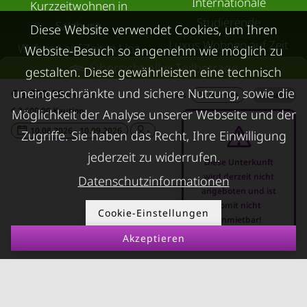
Internationale
Kurzzeitwohnen in
Studierende
Salzburg
Diese Website verwendet Cookies, um Ihren
Luxus Wohnen auf Zeit
Wohnen auf Zeit in Linz
Website-Besuch so angenehm wie möglich zu
Ersatzwohnung
Übersicht aller Teilbeträge
Wohnen auf Zeit in
gestalten. Diese gewährleisten eine technisch
Wasserschaden
Innsbruck
uneingeschränkte und sichere Nutzung, sowie die
€ 3.520,30
inkl. Ust.
Preis
29 Nächte
/
Gesamt
Ersatzwohnung
€ 2.600,00 Kaution
Übergangswohnungen
Möglichkeit der Analyse unserer Webseite und der
Sanierung
10.08.2026 - 10.09.2026
-
in Graz
Zugriffe. Sie haben das Recht, Ihre Einwilligung
Ersatzwohnung bei
Wohnen auf Zeit in
jederzeit zu widerrufen.
Diese Unterkunft
Schimmel
Villach
wird derzeit nicht
Datenschutzinformationen
angeboten und ist
Trennungswohnung
Wohnen auf Zeit in Wels
somit nicht
Cookie-Einstellungen
Filmförderung
Kurzzeitmiete Klagenfurt
anmietbar!
Österreich
Akzeptieren
Wohnen auf Zeit
Dornbirn
Kurzzeitmiete
Deutschland