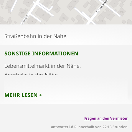
Straßenbahn in der Nähe.
SONSTIGE INFORMATIONEN
Lebensmittelmarkt in der Nähe.
Apotheke in der Nähe.
Drogeriemarkt in der Nähe.
Konditorei in der Nähe.
MEHR LESEN +
Restaurant in der Nähe.
Fragen an den Vermieter
antwortet i.d.R innerhalb von 22:13 Stunden