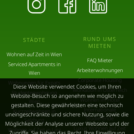
RUND UMS
STÄDTE
MIETEN
Wohnen auf Zeit in Wien
FAQ Mieter
Serviced Apartments in
Arbeiterwohnungen
Wien
Corporate Housing
Wohnungen für Expats
Diese Website verwendet Cookies, um Ihren
Workation in Österreich
Studentenwohnung
Website-Besuch so angenehm wie möglich zu
Wohnen im Hotel
Wien
gestalten. Diese gewährleisten eine technisch
Internationale
Kurzzeitwohnen in
uneingeschränkte und sichere Nutzung, sowie die
Studierende
Salzburg
Möglichkeit der Analyse unserer Webseite und der
Luxus Wohnen auf Zeit
Wohnen auf Zeit in Linz
Zugriffe. Sie haben das Recht, Ihre Einwilligung