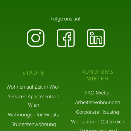
und in zivilisierter Form erlaubt.
Folge uns auf
Bitte beachten Sie dabei die Ruhezeiten und
respektieren Sie die Nachbarschaft.
Mülltrennung
Bitte trennen Sie den Müll (Papier, Plastik,
RUND UMS
STÄDTE
MIETEN
Restmüll) und entsorgen Sie ihn in den dafür
Wohnen auf Zeit in Wien
vorgesehenen Behältern.
FAQ Mieter
Serviced Apartments in
Arbeiterwohnungen
Wien
Sauberkeit
Corporate Housing
Wohnungen für Expats
Workation in Österreich
Studentenwohnung
Bitte halten Sie die Wohnung sauber. Bei längeren