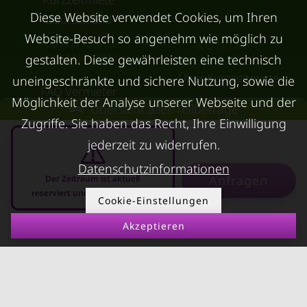
Diese Website verwendet Cookies, um Ihren
Schäden
Deutschland
Website-Besuch so angenehm wie möglich zu
RUND UMS
KONTAKT
VERMIETEN
gestalten. Diese gewährleisten eine technisch
Melden Sie bitte auftretende Schäden oder
Über Kurzzeitmiete
uneingeschränkte und sichere Nutzung, sowie die
Mängel umgehend an uns. So können wir schnell
FAQ Vermieter
Impressum
Möglichkeit der Analyse unserer Webseite und der
Abhilfe schaffen.
Übersicht aller Teilbeträge
Immobilie vermieten
Datenschutz
Zugriffe. Sie haben das Recht, Ihre Einwilligung
Leerstandsabgabe
jederzeit zu widerrufen.
Vielen Dank, dass Sie unsere Hausregeln
AGB
Ferienwohnung
beachten! Wir wünschen Ihnen einen
Datenschutzinformationen
vermieten
Anfragen
Der Zeitraum ist aktuell
angenehmen Aufenthalt in unserem Apartment.
reserviert und nicht anfragbar
Mietnomaden erkennen
Cookie-Einstellungen
Richtwertmietzins
Akzeptieren
08.08.2026 - 08.09.2026
-
Mietpaket für leistbares
Wohnen
Bauordnungsnovelle