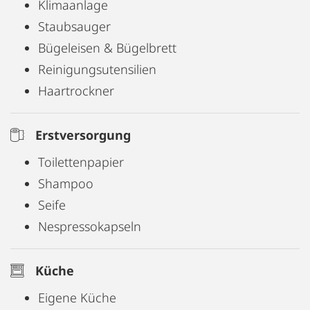
Klimaanlage
Buchen Sie jetzt Ihr neues Zuhause auf Zeit!
Staubsauger
Bügeleisen & Bügelbrett
Reinigungsutensilien
Haartrockner
Erstversorgung
Toilettenpapier
Shampoo
Seife
Nespressokapseln
Küche
Eigene Küche