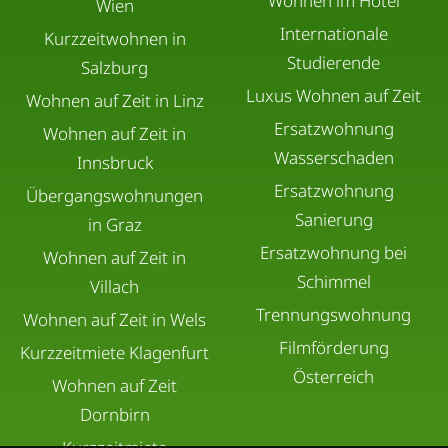
Wohnen im Hotel
Wien
Aufenthalten bieten wir auf Wunsch einen
Internationale
Kurzzeitwohnen in
Reinigungsservice an.
Studierende
Salzburg
Luxus Wohnen auf Zeit
Wohnen auf Zeit in Linz
Schlüssel
Ersatzwohnung
Wohnen auf Zeit in
Wasserschaden
Innsbruck
Bitte bewahren Sie Ihren Schlüssel sorgfältig auf.
Ersatzwohnung
Bei Verlust wird eine Gebühr für den
Übergangswohnungen
Sanierung
in Graz
Ersatzschlüssel erhoben.
Ersatzwohnung bei
Wohnen auf Zeit in
Schimmel
Villach
Energie & Wasser
Trennungswohnung
Wohnen auf Zeit in Wels
Filmförderung
Bitte gehen Sie sparsam mit Energie und Wasser
Kurzzeitmiete Klagenfurt
Österreich
um. Schalten Sie beim Verlassen der Wohnung alle
Wohnen auf Zeit
nicht benötigten Geräte aus.
Dornbirn
Kurzzeitmiete