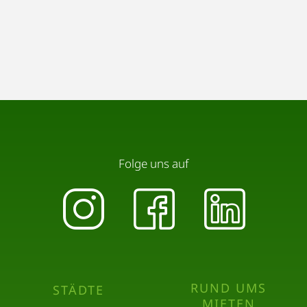
6. Regelmäßiges Lüften:
Lass uns die Wohnung regelmäßig gut
durchlüften, um für frische Luft und ein gesundes
Raumklima zu sorgen. Das hilft auch, Gerüche zu
vermeiden.
Danke für deine Mitarbeit!
Folge uns auf
RUND UMS
STÄDTE
MIETEN