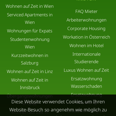
Wohnen auf Zeit in Wien
FAQ Mieter
Serviced Apartments in
Arbeiterwohnungen
Wien
Corporate Housing
Wohnungen für Expats
Workation in Österreich
Studentenwohnung
Wohnen im Hotel
Wien
Internationale
Kurzzeitwohnen in
Studierende
Salzburg
Luxus Wohnen auf Zeit
Wohnen auf Zeit in Linz
Ersatzwohnung
Wohnen auf Zeit in
Wasserschaden
Innsbruck
Ersatzwohnung
Übergangswohnungen
Diese Website verwendet Cookies, um Ihren
Sanierung
in Graz
Website-Besuch so angenehm wie möglich zu
Ersatzwohnung bei
Wohnen auf Zeit in