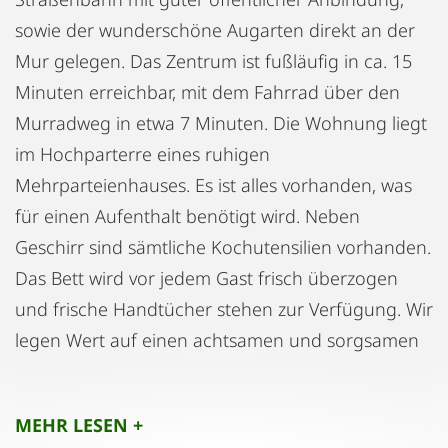
sowie der wunderschöne Augarten direkt an der
Mur gelegen. Das Zentrum ist fußläufig in ca. 15
Minuten erreichbar, mit dem Fahrrad über den
Murradweg in etwa 7 Minuten. Die Wohnung liegt
im Hochparterre eines ruhigen
Mehrparteienhauses. Es ist alles vorhanden, was
für einen Aufenthalt benötigt wird. Neben
Geschirr sind sämtliche Kochutensilien vorhanden.
Das Bett wird vor jedem Gast frisch überzogen
und frische Handtücher stehen zur Verfügung. Wir
legen Wert auf einen achtsamen und sorgsamen
Umgang mit der Wohnung und dem darin
befindlichen Inventar, denn die Räumlichkeiten
MEHR LESEN +
und die Einrichtung liegen uns sehr am Herzen.