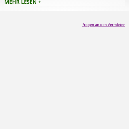
MEHR LESEN +
Sauberkeit bleibt. Bitte hilf uns dabei, indem du
die folgenden Regeln beachtest:
Fragen an den Vermieter
1. Sauberkeit und Ordnung:
Bitte hinterlasse alle Bereiche so, wie du sie selbst
vorfinden möchtest. Lass uns gemeinsam für
Sauberkeit und Ordnung sorgen.
2. Mülltrennung:
Achte darauf, den Müll sorgfältig zu trennen und
in die dafür vorgesehenen Behälter zu entsorgen.
Das trägt zur Umweltschonung bei.
3. Rauchverbot: