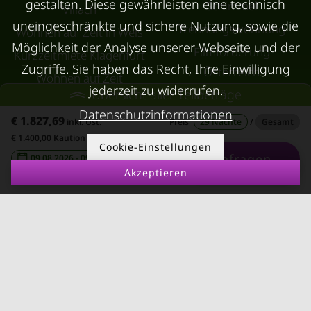
gestalten. Diese gewährleisten eine technisch
Schimmel
Villach
uneingeschränkte und sichere Nutzung, sowie die
Trennungswohnung
Wohnen auf Zeit in Wels
Möglichkeit der Analyse unserer Webseite und der
Filmförderung
Kurzzeitmiete Klagenfurt
Zugriffe. Sie haben das Recht, Ihre Einwilligung
Österreich
Wohnen auf Zeit
jederzeit zu widerrufen.
Übersicht aller Teilbeträge
Dornbirn
Datenschutzinformationen
€ 1.827,69
Kurzzeitmiete
inkl. Ust.
Preis
29 Nächte
/
Gesamt
€ 1.400,00 Kaution
Deutschland
Cookie-Einstellungen
Anfragen
09.08.2026 - 09.09.2026
-
RUND UMS
KONTAKT
Akzeptieren
VERMIETEN
Über Kurzzeitmiete
FAQ Vermieter
Impressum
Immobilie vermieten
Datenschutz
Leerstandsabgabe
AGB
Ferienwohnung
vermieten