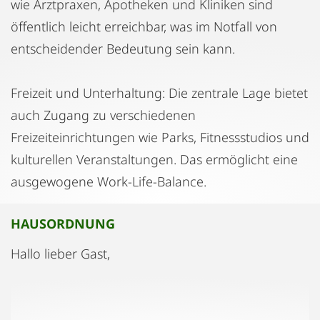
wie Arztpraxen, Apotheken und Kliniken sind
öffentlich leicht erreichbar, was im Notfall von
entscheidender Bedeutung sein kann.
Freizeit und Unterhaltung: Die zentrale Lage bietet
auch Zugang zu verschiedenen
Freizeiteinrichtungen wie Parks, Fitnessstudios und
kulturellen Veranstaltungen. Das ermöglicht eine
ausgewogene Work-Life-Balance.
HAUSORDNUNG
Hallo lieber Gast,
wir möchten sicherstellen, dass unser Apartment
ein Ort des Komforts, der Ruhe und der