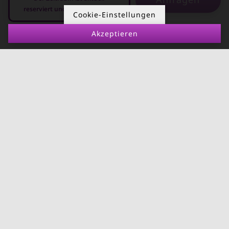
reserviert und nicht anfragbar
Kurzzeitmiete
Cookie-Einstellungen
Deutschland
Akzeptieren
08.08.2026 - 08.09.2026
-
RUND UMS
KONTAKT
VERMIETEN
Über Kurzzeitmiete
FAQ Vermieter
Impressum
Immobilie vermieten
Datenschutz
Leerstandsabgabe
AGB
Ferienwohnung
vermieten
Mietnomaden erkennen
Richtwertmietzins
Mietpaket für leistbares
Wohnen
Bauordnungsnovelle