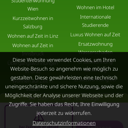
Studentenwohnung
Wohnen im Hotel
Wien
Internationale
Kurzzeitwohnen in
Studierende
Salzburg
Luxus Wohnen auf Zeit
Wohnen auf Zeit in Linz
Ersatzwohnung
Wohnen auf Zeit in
Wasserschaden
Innsbruck
Diese Website verwendet Cookies, um Ihren
Ersatzwohnung
Übergangswohnungen
Website-Besuch so angenehm wie möglich zu
Sanierung
in Graz
gestalten. Diese gewährleisten eine technisch
Ersatzwohnung bei
Wohnen auf Zeit in
uneingeschränkte und sichere Nutzung, sowie die
Schimmel
Villach
Möglichkeit der Analyse unserer Webseite und der
Trennungswohnung
Übersicht aller Teilbeträge
Wohnen auf Zeit in Wels
Zugriffe. Sie haben das Recht, Ihre Einwilligung
Filmförderung
Kurzzeitmiete Klagenfurt
jederzeit zu widerrufen.
Österreich
Wohnen auf Zeit
Datenschutzinformationen
Dornbirn
Anfragen
Der Zeitraum ist aktuell