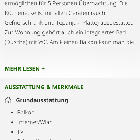
ermöglichen für 5 Personen Übernachtung. Die
Küchenecke ist mit allen Geräten (auch
Gefrierschrank und Tepanjaki-Platte) ausgestattet.
Zur Wohnung gehört auch ein integriertes Bad
(Dusche) mit WC. Am kleinen Balkon kann man die
gute Luft der Föhren genießen. Ein
Autoabstellplatz im Innenhof steht zur Verfügung.
MEHR LESEN +
Bei Bedarf kann eine Garage gegen eine
monatliche Pauschale von EUR 80,00 angemietet
AUSSTATTUNG & MERKMALE
werden.
Grundausstattung
Entfernung nach Wien: mit Auto ca. 30 Minuten,
Balkon
mit Zug 25 Minuten
Internet/Wlan
Supermarkt, Bahnhof, Apotheke im Umkreis von 5
TV
bis 10 Minuten.