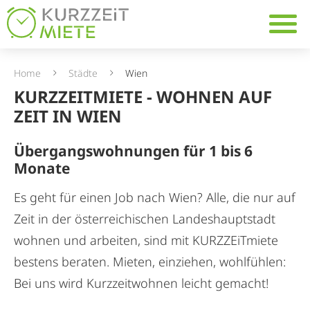
Table Of Content
Navig
KURZZEiTmiete - Wohnen a
Kurzzeitwohnen in Wiens 
13. Bezirk: Hietzing (PLZ 1
FAQ - Häufig gestellte Fr
Home
Städte
Wien
KURZZEITMIETE - WOHNEN AUF
ZEIT IN WIEN
Übergangswohnungen für 1 bis 6
Monate
Es geht für einen Job nach Wien? Alle, die nur auf
Zeit in der österreichischen Landeshauptstadt
wohnen und arbeiten, sind mit KURZZEiTmiete
bestens beraten. Mieten, einziehen, wohlfühlen:
Bei uns wird Kurzzeitwohnen leicht gemacht!