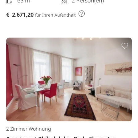
65 m²
2 Person(en)
€
2.671,20
für Ihren Aufenthalt
Zur
2 Zimmer Wohnung