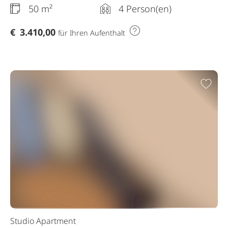
50 m²
4 Person(en)
€
3.410,00
für Ihren Aufenthalt
Zur
Studio Apartment