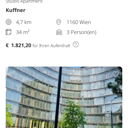
Studio Apartment
Kuffner
4,7 km
1160 Wien
34 m²
3 Person(en)
€
1.821,20
für Ihren Aufenthalt
Zur