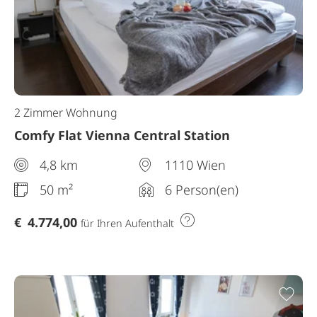
2 Zimmer Wohnung
Comfy Flat Vienna Central Station
4,8 km
1110 Wien
50 m²
6 Person(en)
€
4.774,00
für Ihren Aufenthalt
Zur