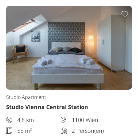
Zur
Studio Apartment
Studio Vienna Central Station
4,8 km
1100 Wien
55 m²
2 Person(en)