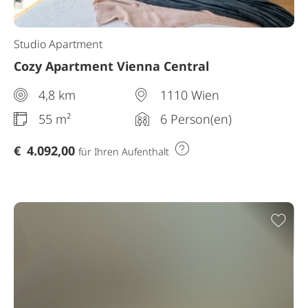
Studio Apartment
Cozy Apartment Vienna Central
4,8 km
1110 Wien
55 m²
6 Person(en)
€
4.092,00
für Ihren Aufenthalt
Zur