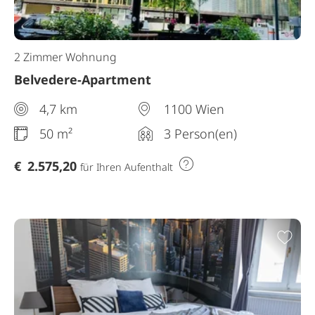
2 Zimmer Wohnung
Belvedere-Apartment
4,7 km
1100 Wien
50 m²
3 Person(en)
€
2.575,20
für Ihren Aufenthalt
Zur