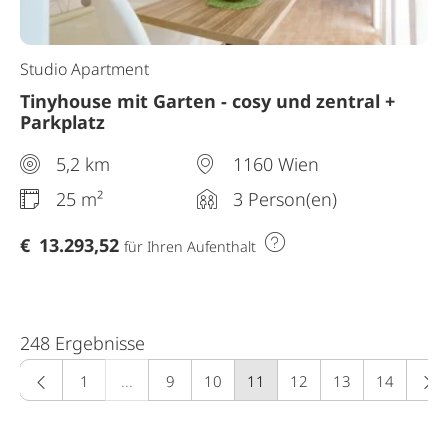
Studio Apartment
Tinyhouse mit Garten - cosy und zentral +
Parkplatz
5,2 km
1160 Wien
25 m²
3 Person(en)
€
13.293,52
für Ihren Aufenthalt
248 Ergebnisse
1
...
9
10
11
(aktuelle seite)
12
13
14