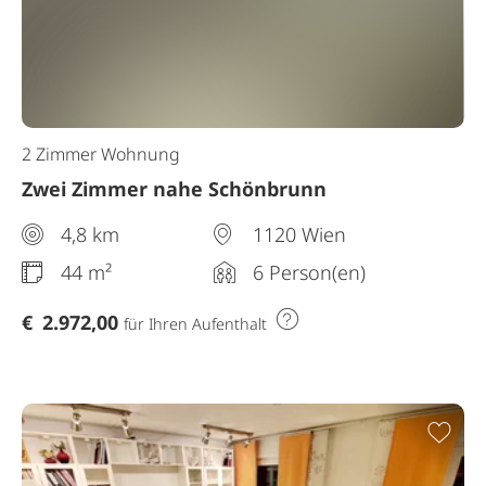
2 Zimmer Wohnung
Zwei Zimmer nahe Schönbrunn
4,8 km
1120 Wien
44 m²
6 Person(en)
€
2.972,00
für Ihren Aufenthalt
Zur