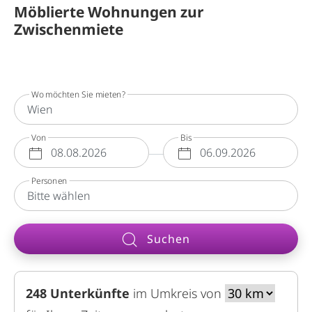
Möblierte Wohnungen zur
Zwischenmiete
Wo möchten Sie mieten?
Von
Bis
Personen
Suchen
248
Unterkünfte
im Umkreis von
unterk