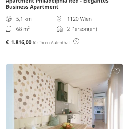
Apartment Philadelphia Red - Elegantes
Business Apartment
5,1 km
1120 Wien
68 m²
2 Person(en)
€
1.816,00
für Ihren Aufenthalt
Zur