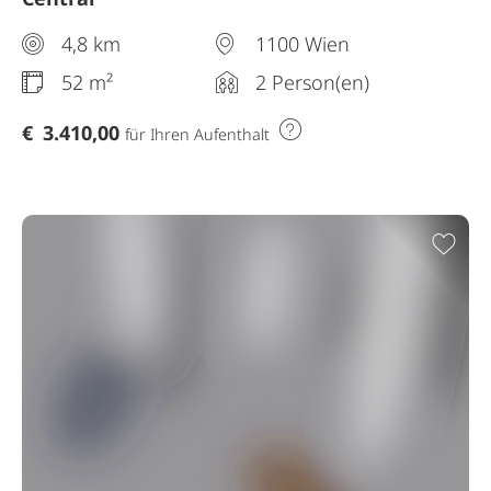
4,8 km
1100 Wien
52 m²
2 Person(en)
€
3.410,00
für Ihren Aufenthalt
Zur