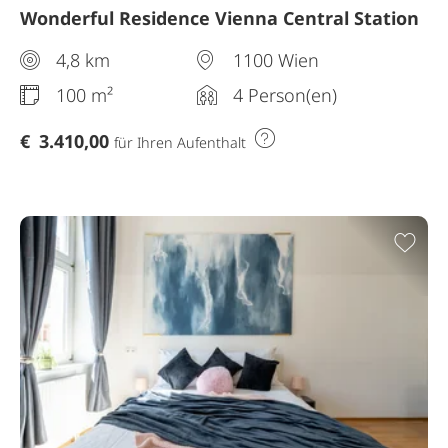
Wonderful Residence Vienna Central Station
4,8 km
1100 Wien
100 m²
4 Person(en)
€
3.410,00
für Ihren Aufenthalt
Zur