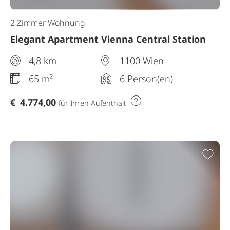
2 Zimmer Wohnung
Elegant Apartment Vienna Central Station
4,8 km
1100 Wien
65 m²
6 Person(en)
€
4.774,00
für Ihren Aufenthalt
Zur