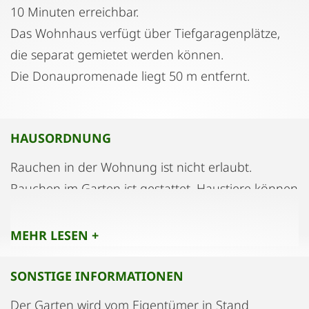
10 Minuten erreichbar.
Das Wohnhaus verfügt über Tiefgaragenplätze,
die separat gemietet werden können.
Die Donaupromenade liegt 50 m entfernt.
HAUSORDNUNG
Rauchen in der Wohnung ist nicht erlaubt.
Rauchen im Garten ist gestattet. Haustiere können
nach Vereinbarung gestattet werden.
Ortsübliche Ruhezeiten (22 Uhr - 6 Uhr) sind
MEHR LESEN +
einzuhalten.
SONSTIGE INFORMATIONEN
Der Garten wird vom Eigentümer in Stand