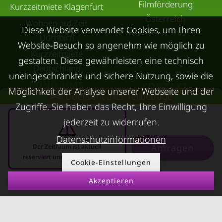
Filmförderung
Kurzzeitmiete Klagenfurt
Österreich
Wohnen auf Zeit
Diese Website verwendet Cookies, um Ihren
Dornbirn
Website-Besuch so angenehm wie möglich zu
Kurzzeitmiete
gestalten. Diese gewährleisten eine technisch
Deutschland
uneingeschränkte und sichere Nutzung, sowie die
RUND UMS
KONTAKT
Möglichkeit der Analyse unserer Webseite und der
Übersicht aller Teilbeträge
VERMIETEN
Zugriffe. Sie haben das Recht, Ihre Einwilligung
Über Kurzzeitmiete
FAQ Vermieter
jederzeit zu widerrufen.
Impressum
Immobilie vermieten
Datenschutzinformationen
Datenschutz
Anfragen
Der Zeitraum ist aktuell
Leerstandsabgabe
reserviert und nicht anfragbar
AGB
Cookie-Einstellungen
Ferienwohnung
Akzeptieren
vermieten
08.08.2026 - 08.09.2026
-
Mietnomaden erkennen
Richtwertmietzins