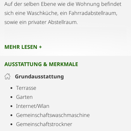
Auf der selben Ebene wie die Wohnung befindet
sich eine Waschküche, ein Fahrradabstellraum,
sowie ein privater Abstellraum.
Das Naherholungsgebiet Donauinsel liegt 5
Gehminuten entfernt. Das Einkaufszentrum
MEHR LESEN +
Millenium City, sowie die U-Bahn/
Schnellbahnstation Handelskai etwa 10
AUSSTATTUNG & MERKMALE
Gehminuten. Die Eigentümer sind sehr hilfsbereit
und sprechen auch Englisch.
Grundausstattung
Terrasse
Garten
Internet/Wlan
Gemeinschaftswaschmaschine
Gemeinschaftstrockner