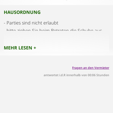
HAUSORDNUNG
- Parties sind nicht erlaubt
- bitte ziehen Sie beim Betreten die Schuhe aus
- nur herkömmliches Klopapier verwenden - keine
Feuchttücher! Auch wenn diese toilettentauglich
MEHR LESEN +
sind
- Rauchen u.ä. ist am gesamten Grundstück
Fragen an den Vermieter
verboten
antwortet i.d.R innerhalb von 00:06 Stunden
- kommerzielles Filmen und Fotografieren
verboten
- Haustiere verboten