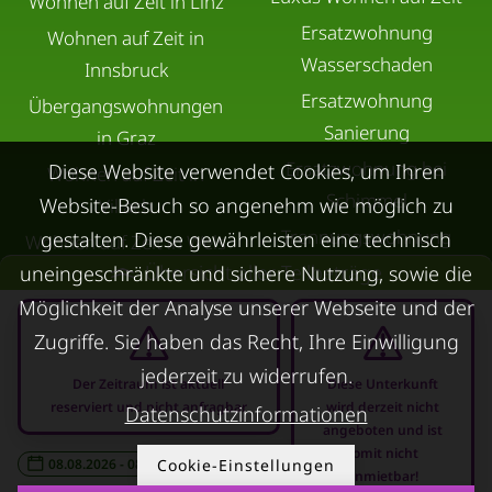
Wohnen auf Zeit in Linz
Ersatzwohnung
Wohnen auf Zeit in
Wasserschaden
Innsbruck
Ersatzwohnung
Übergangswohnungen
Sanierung
in Graz
Ersatzwohnung bei
Diese Website verwendet Cookies, um Ihren
Wohnen auf Zeit in
Schimmel
Website-Besuch so angenehm wie möglich zu
Villach
Trennungswohnung
gestalten. Diese gewährleisten eine technisch
Wohnen auf Zeit in Wels
Übersicht aller Teilbeträge
uneingeschränkte und sichere Nutzung, sowie die
Filmförderung
Kurzzeitmiete Klagenfurt
Österreich
Möglichkeit der Analyse unserer Webseite und der
Wohnen auf Zeit
Zugriffe. Sie haben das Recht, Ihre Einwilligung
Dornbirn
jederzeit zu widerrufen.
Kurzzeitmiete
Der Zeitraum ist aktuell
Diese Unterkunft
reserviert und nicht anfragbar
wird derzeit nicht
Datenschutzinformationen
Deutschland
angeboten und ist
RUND UMS
KONTAKT
somit nicht
08.08.2026 - 08.09.2026
Cookie-Einstellungen
-
VERMIETEN
anmietbar!