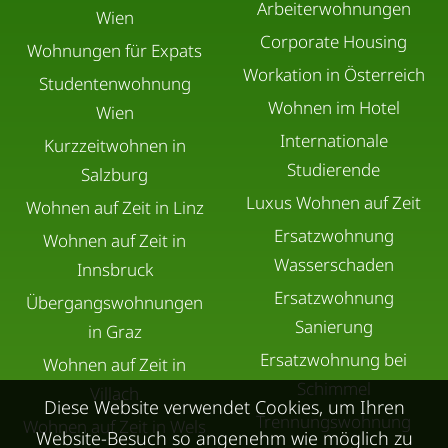
Arbeiterwohnungen
Wien
Corporate Housing
Wohnungen für Expats
Workation in Österreich
Studentenwohnung
Wohnen im Hotel
Wien
Internationale
Kurzzeitwohnen in
Studierende
Salzburg
Luxus Wohnen auf Zeit
Wohnen auf Zeit in Linz
Ersatzwohnung
Wohnen auf Zeit in
Wasserschaden
Innsbruck
Ersatzwohnung
Übergangswohnungen
Sanierung
in Graz
Ersatzwohnung bei
Wohnen auf Zeit in
Schimmel
Villach
Diese Website verwendet Cookies, um Ihren
Trennungswohnung
Wohnen auf Zeit in Wels
Website-Besuch so angenehm wie möglich zu