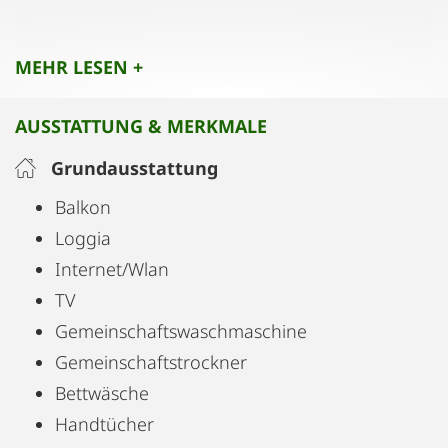
Waschmaschine und Trockner stehen im Keller für
MEHR LESEN +
alle Bewohner des Hauses gegen Gebühr zur
Verfügung.
AUSSTATTUNG & MERKMALE
Ein Fahrradkeller ist im Haus kostenlos vorhanden.
Ein Tiefgaragenparkplatz kann gegen Gebühr
Grundausstattung
angefragt, aber nicht garantiert werden.
Balkon
Loggia
Internet/Wlan
TV
Gemeinschaftswaschmaschine
Gemeinschaftstrockner
Bettwäsche
Handtücher