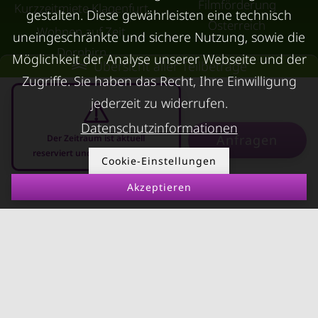
Filmförderung
Kurzzeitmiete Klagenfurt
gestalten. Diese gewährleisten eine technisch
Österreich
Wohnen auf Zeit
uneingeschränkte und sichere Nutzung, sowie die
Dornbirn
Möglichkeit der Analyse unserer Webseite und der
Übersicht aller Teilbeträge
Kurzzeitmiete
Zugriffe. Sie haben das Recht, Ihre Einwilligung
Deutschland
jederzeit zu widerrufen.
RUND UMS
KONTAKT
Datenschutzinformationen
VERMIETEN
Anfragen
Der Zeitraum ist aktuell
reserviert und nicht anfragbar
Über Kurzzeitmiete
Cookie-Einstellungen
FAQ Vermieter
Impressum
Akzeptieren
08.08.2026 - 08.09.2026
-
Immobilie vermieten
Datenschutz
Leerstandsabgabe
AGB
Ferienwohnung
vermieten
Mietnomaden erkennen
Richtwertmietzins