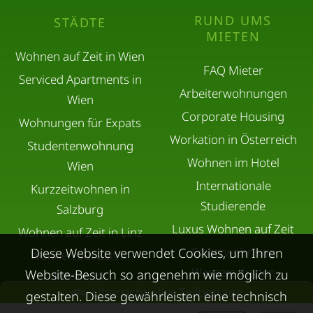
RUND UMS
STÄDTE
MIETEN
Wohnen auf Zeit in Wien
FAQ Mieter
Serviced Apartments in
Arbeiterwohnungen
Wien
Corporate Housing
Wohnungen für Expats
Workation in Österreich
Studentenwohnung
Wohnen im Hotel
Wien
Internationale
Kurzzeitwohnen in
Studierende
Salzburg
Luxus Wohnen auf Zeit
Wohnen auf Zeit in Linz
Ersatzwohnung
Diese Website verwendet Cookies, um Ihren
Wohnen auf Zeit in
Wasserschaden
Website-Besuch so angenehm wie möglich zu
Innsbruck
Übersicht aller Teilbeträge
Ersatzwohnung
gestalten. Diese gewährleisten eine technisch
Übergangswohnungen