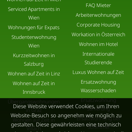
FAQ Mieter
Serviced Apartments in
Arbeiterwohnungen
Wien
Corporate Housing
Wohnungen für Expats
Workation in Österreich
Studentenwohnung
Wohnen im Hotel
Wien
Internationale
Kurzzeitwohnen in
Studierende
Salzburg
Luxus Wohnen auf Zeit
Wohnen auf Zeit in Linz
Ersatzwohnung
Wohnen auf Zeit in
Wasserschaden
Innsbruck
Ersatzwohnung
Übergangswohnungen
Diese Website verwendet Cookies, um Ihren
Sanierung
in Graz
Website-Besuch so angenehm wie möglich zu
Ersatzwohnung bei
Wohnen auf Zeit in
gestalten. Diese gewährleisten eine technisch
Schimmel
Villach