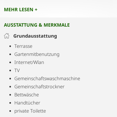
Innsbruck ist in 13 Minuten mit dem Auto oder mit
MEHR LESEN +
den zahlreich vorhandenen Busverbindungen
schnell erreicht.
AUSSTATTUNG & MERKMALE
Grundausstattung
Terrasse
Gartenmitbenutzung
Internet/Wlan
TV
Gemeinschaftswaschmaschine
Gemeinschaftstrockner
Bettwäsche
Handtücher
private Toilette