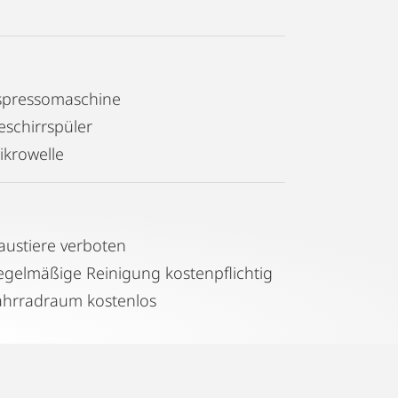
spressomaschine
eschirrspüler
ikrowelle
austiere verboten
Regelmäßige Reinigung kostenpflichtig
ahrradraum kostenlos