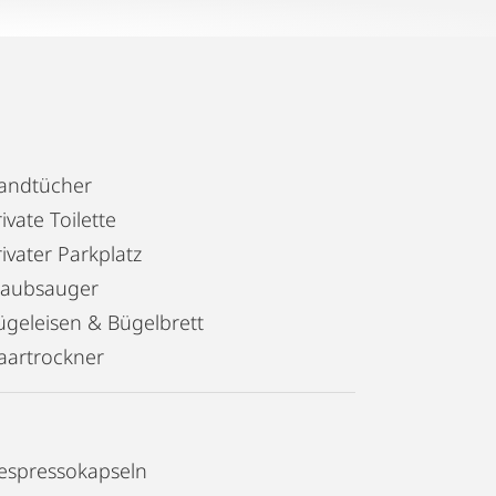
andtücher
ivate Toilette
ivater Parkplatz
taubsauger
ügeleisen & Bügelbrett
aartrockner
espressokapseln