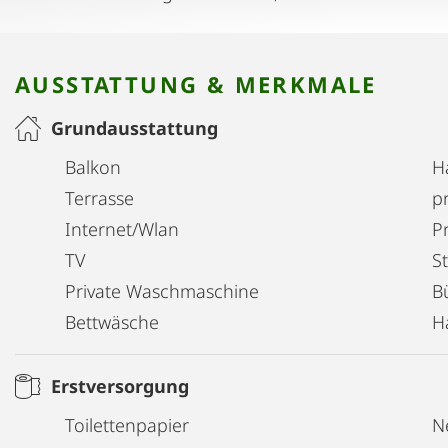
AUSSTATTUNG & MERKMALE
Grundausstattung
Balkon
H
Terrasse
pr
Internet/Wlan
Pr
TV
S
Private Waschmaschine
B
Bettwäsche
H
Erstversorgung
Toilettenpapier
N