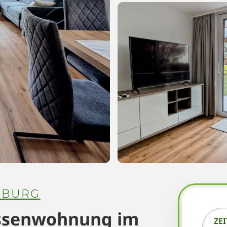
ZBURG
ssenwohnung im
ZE