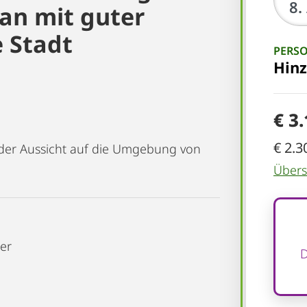
lan mit guter
 Stadt
PERS
Hin
€ 3
€ 2.3
der Aussicht auf die Umgebung von
Übersi
er
D