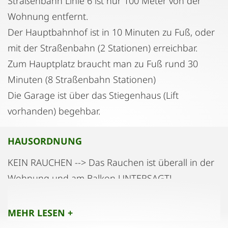
Straßenbahn Linie 6 ist nur 100 Meter von der
Wohnung entfernt.
Der Hauptbahnhof ist in 10 Minuten zu Fuß, oder
mit der Straßenbahn (2 Stationen) erreichbar.
Zum Hauptplatz braucht man zu Fuß rund 30
Minuten (8 Straßenbahn Stationen)
Die Garage ist über das Stiegenhaus (Lift
vorhanden) begehbar.
HAUSORDNUNG
KEIN RAUCHEN --> Das Rauchen ist überall in der
Wohnung und am Balkon UNTERSAGT!
Schuhe müssen in der Garderobe im Vorzimmer
MEHR LESEN +
abgelegt werden.