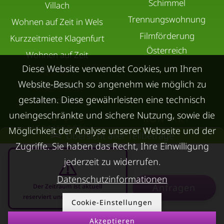
Schimmel
Villach
Trennungswohnung
Wohnen auf Zeit in Wels
Filmförderung
Kurzzeitmiete Klagenfurt
Österreich
Wohnen auf Zeit
Diese Website verwendet Cookies, um Ihren
Dornbirn
Website-Besuch so angenehm wie möglich zu
Kurzzeitmiete
gestalten. Diese gewährleisten eine technisch
Deutschland
uneingeschränkte und sichere Nutzung, sowie die
RUND UMS
KONTAKT
VERMIETEN
Möglichkeit der Analyse unserer Webseite und der
Übersicht aller Teilbeträge
Über Kurzzeitmiete
Zugriffe. Sie haben das Recht, Ihre Einwilligung
FAQ Vermieter
Impressum
jederzeit zu widerrufen.
Immobilie vermieten
Datenschutz
Datenschutzinformationen
Leerstandsabgabe
Anfragen
Der Zeitraum ist aktuell
AGB
reserviert und nicht anfragbar
Ferienwohnung
Cookie-Einstellungen
vermieten
Akzeptieren
08.08.2026 - 08.09.2026
-