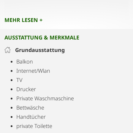
mit der Straßenbahn (2 Stationen) erreichbar.
Zum Hauptplatz braucht man zu Fuß rund 30
MEHR LESEN +
Minuten (8 Straßenbahn Stationen)
Die Garage ist über das Stiegenhaus (Lift
AUSSTATTUNG & MERKMALE
vorhanden) begehbar.
Grundausstattung
Balkon
Internet/Wlan
TV
Drucker
Private Waschmaschine
Bettwäsche
Handtücher
private Toilette