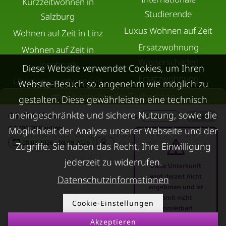
Kurzzeitwohnen in
Studierende
Salzburg
Luxus Wohnen auf Zeit
Wohnen auf Zeit in Linz
Ersatzwohnung
Wohnen auf Zeit in
Wasserschaden
Innsbruck
Diese Website verwendet Cookies, um Ihren
Ersatzwohnung
Übergangswohnungen
Website-Besuch so angenehm wie möglich zu
Sanierung
in Graz
Übersicht aller Teilbeträge
gestalten. Diese gewährleisten eine technisch
Ersatzwohnung bei
Wohnen auf Zeit in
uneingeschränkte und sichere Nutzung, sowie die
€ 3.234,65
inkl. Ust.
Preis
29 Nächte
/
Gesamt
Schimmel
Villach
€ 2.400,00 Kaution
Möglichkeit der Analyse unserer Webseite und der
Trennungswohnung
Wohnen auf Zeit in Wels
08.08.2026 - 08.09.2026
-
Zugriffe. Sie haben das Recht, Ihre Einwilligung
Filmförderung
Kurzzeitmiete Klagenfurt
jederzeit zu widerrufen.
Diese Unterkunft
Österreich
Wohnen auf Zeit
wird derzeit nicht
Datenschutzinformationen
angeboten und ist
Dornbirn
somit nicht
Cookie-Einstellungen
Kurzzeitmiete
anmietbar!
Deutschland
Akzeptieren