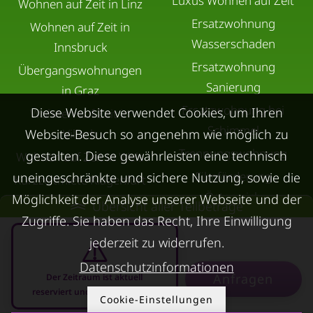
Luxus Wohnen auf Zeit
Wohnen auf Zeit in Linz
Ersatzwohnung
Wohnen auf Zeit in
Wasserschaden
Innsbruck
Ersatzwohnung
Übergangswohnungen
Sanierung
in Graz
Ersatzwohnung bei
Diese Website verwendet Cookies, um Ihren
Wohnen auf Zeit in
Schimmel
Website-Besuch so angenehm wie möglich zu
Villach
Trennungswohnung
gestalten. Diese gewährleisten eine technisch
Wohnen auf Zeit in Wels
Filmförderung
uneingeschränkte und sichere Nutzung, sowie die
Kurzzeitmiete Klagenfurt
Österreich
Möglichkeit der Analyse unserer Webseite und der
Wohnen auf Zeit
Übersicht aller Teilbeträge
Zugriffe. Sie haben das Recht, Ihre Einwilligung
Dornbirn
jederzeit zu widerrufen.
Kurzzeitmiete
Datenschutzinformationen
Deutschland
Anfragen
Der Zeitraum ist aktuell
RUND UMS
KONTAKT
reserviert und nicht anfragbar
Cookie-Einstellungen
VERMIETEN