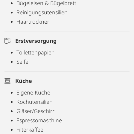
Angebot ab.
Bügeleisen & Bügelbrett
Reinigungsutensilien
Rauchen und Haustiere sind in der Wohnung
Haartrockner
nicht gestattet. Parkplätze in der Umgebung sind
kostenpflichtig. Regelmäßige Reinigung kann
Erstversorgung
gegen Aufpreis organisiert werden.
Toilettenpapier
Seife
Küche
Eigene Küche
Kochutensilien
Gläser/Geschirr
Espressomaschine
Filterkaffee