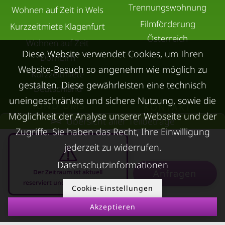
Trennungswohnung
Wohnen auf Zeit in Wels
Filmförderung
Kurzzeitmiete Klagenfurt
Österreich
Wohnen auf Zeit
Diese Website verwendet Cookies, um Ihren
Dornbirn
Website-Besuch so angenehm wie möglich zu
Kurzzeitmiete
gestalten. Diese gewährleisten eine technisch
Deutschland
uneingeschränkte und sichere Nutzung, sowie die
RUND UMS
KONTAKT
Möglichkeit der Analyse unserer Webseite und der
VERMIETEN
Übersicht aller Teilbeträge
Über Kurzzeitmiete
Zugriffe. Sie haben das Recht, Ihre Einwilligung
FAQ Vermieter
jederzeit zu widerrufen.
Impressum
Immobilie vermieten
Datenschutz
Datenschutzinformationen
Anfragen
Der Zeitraum ist aktuell
Leerstandsabgabe
AGB
reserviert und nicht anfragbar
Cookie-Einstellungen
Ferienwohnung
vermieten
Akzeptieren
09.08.2026 - 09.09.2026
-
Mietnomaden erkennen