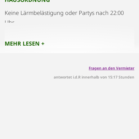
Keine Lärmbelästigung oder Partys nach 22:00
Uhr.
Rauchen ist im Apartment strengstens verboten,
nur auf der Terrasse erlaubt.
MEHR LESEN +
Bitte achten Sie auf einen bewussten
Energieverbrauch (Strom und Gas).
Fragen an den Vermieter
antwortet i.d.R innerhalb von 15:17 Stunden