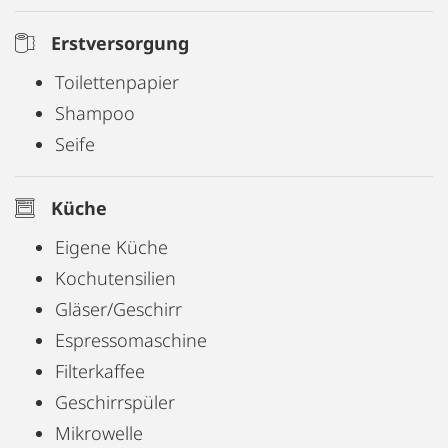
Das Apartment eignet sich für bis zu 2 Personen
und ist ab einem Monat mietbar.
Erstversorgung
Toilettenpapier
Shampoo
Seife
Küche
Eigene Küche
Kochutensilien
Gläser/Geschirr
Espressomaschine
Filterkaffee
Geschirrspüler
Mikrowelle