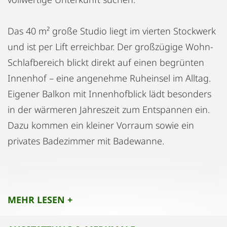
Das 40 m² große Studio liegt im vierten Stockwerk
und ist per Lift erreichbar. Der großzügige Wohn-
Schlafbereich blickt direkt auf einen begrünten
Innenhof – eine angenehme Ruheinsel im Alltag.
Eigener Balkon mit Innenhofblick lädt besonders
in der wärmeren Jahreszeit zum Entspannen ein.
Dazu kommen ein kleiner Vorraum sowie ein
privates Badezimmer mit Badewanne.
Die Küche ist vollständig ausgestattet:
Geschirrspüler, Mikrowelle, Espresso- und
MEHR LESEN +
Filterkaffeemaschine, Kochutensilien sowie Gläser
und Geschirr sind vorhanden. Für den Alltag