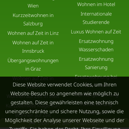
Wohnen im Hotel
Wien
Internationale
Kurzzeitwohnen in
Studierende
Salzburg
Luxus Wohnen auf Zeit
Wohnen auf Zeit in Linz
Ersatzwohnung
Wohnen auf Zeit in
Wasserschaden
Innsbruck
Ersatzwohnung
Übergangswohnungen
Sanierung
in Graz
Ersatzwohnung bei
Wohnen auf Zeit in
Diese Website verwendet Cookies, um Ihren
Schimmel
Villach
Website-Besuch so angenehm wie möglich zu
Trennungswohnung
Wohnen auf Zeit in Wels
gestalten. Diese gewährleisten eine technisch
Filmförderung
Kurzzeitmiete Klagenfurt
uneingeschränkte und sichere Nutzung, sowie die
Österreich
Wohnen auf Zeit
Möglichkeit der Analyse unserer Webseite und der
Übersicht aller Teilbeträge
Dornbirn