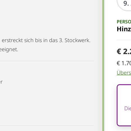
PERS
Hin
rstreckt sich bis in das 3. Stockwerk.
eeignet.
€ 2
€ 1.7
Übersi
er
Di