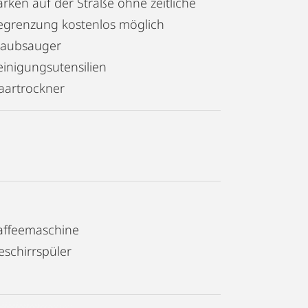
arken auf der Straße ohne zeitliche
egrenzung kostenlos möglich
taubsauger
einigungsutensilien
aartrockner
affeemaschine
eschirrspüler