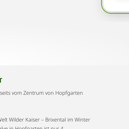
T
bseits vom Zentrum von Hopfgarten
lt Wilder Kaiser – Brixental im Winter
ve in Hopfgarten ist nur 4