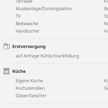
Terrasse
P
Musikanlage/Dockingstation
B
TV
S
Bettwäsche
R
Handtücher
H
Erstversorgung
auf Anfrage Kühlschrankfüllung
Küche
Eigene Küche
K
Kochutensilien
G
Gläser/Geschirr