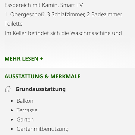
Essbereich mit Kamin, Smart TV
1. Obergeschoß: 3 Schlafzimmer, 2 Badezimmer,
Toilette
Im Keller befindet sich die Waschmaschine und
der Trockner
Ein Parkplatz (Carport) steht kostenfrei zur
MEHR LESEN +
Verfügung
großer Garten mit saisonalem Pool
AUSSTATTUNG & MERKMALE
(Mitbenützung) und Terrasse
Grundausstattung
Balkon
Terrasse
Garten
Gartenmitbenutzung