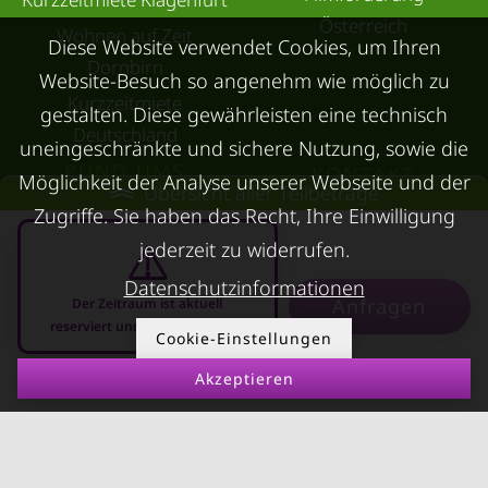
Österreich
Wohnen auf Zeit
Diese Website verwendet Cookies, um Ihren
Dornbirn
Website-Besuch so angenehm wie möglich zu
Kurzzeitmiete
gestalten. Diese gewährleisten eine technisch
Deutschland
uneingeschränkte und sichere Nutzung, sowie die
RUND UMS
KONTAKT
Möglichkeit der Analyse unserer Webseite und der
Übersicht aller Teilbeträge
VERMIETEN
Zugriffe. Sie haben das Recht, Ihre Einwilligung
Über Kurzzeitmiete
jederzeit zu widerrufen.
FAQ Vermieter
Impressum
Immobilie vermieten
Datenschutzinformationen
Datenschutz
Anfragen
Der Zeitraum ist aktuell
Leerstandsabgabe
reserviert und nicht anfragbar
AGB
Cookie-Einstellungen
Ferienwohnung
Akzeptieren
10.08.2026 - 10.09.2026
-
vermieten
Mietnomaden erkennen
Richtwertmietzins