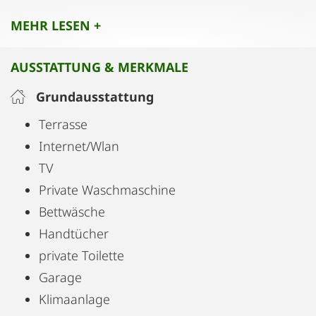
Apartmenthaus über eine eigene
MEHR LESEN +
Photovoltaikanlage verfügt.
AUSSTATTUNG & MERKMALE
Grundausstattung
Terrasse
Internet/Wlan
TV
Private Waschmaschine
Bettwäsche
Handtücher
private Toilette
Garage
Klimaanlage