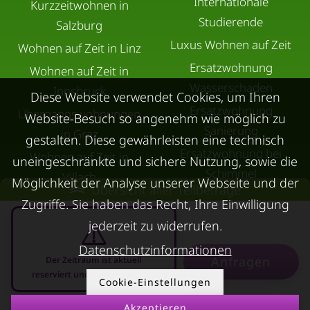
Internationale
Kurzzeitwohnen in
Studierende
Salzburg
Luxus Wohnen auf Zeit
Wohnen auf Zeit in Linz
Ersatzwohnung
Wohnen auf Zeit in
Wasserschaden
Innsbruck
Diese Website verwendet Cookies, um Ihren
Ersatzwohnung
Übergangswohnungen
Website-Besuch so angenehm wie möglich zu
Sanierung
in Graz
gestalten. Diese gewährleisten eine technisch
Ersatzwohnung bei
Wohnen auf Zeit in
uneingeschränkte und sichere Nutzung, sowie die
Schimmel
Villach
Möglichkeit der Analyse unserer Webseite und der
Übersicht aller Teilbeträge
Trennungswohnung
Wohnen auf Zeit in Wels
Zugriffe. Sie haben das Recht, Ihre Einwilligung
Filmförderung
Kurzzeitmiete Klagenfurt
jederzeit zu widerrufen.
Österreich
Wohnen auf Zeit
Datenschutzinformationen
Anfragen
Der Zeitraum ist aktuell
Dornbirn
reserviert und nicht anfragbar
Cookie-Einstellungen
Kurzzeitmiete
Deutschland
Akzeptieren