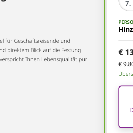
PERS
Hin
l für Geschäftsreisende und
 direktem Blick auf die Festung
€ 1
erspricht Ihnen Lebensqualität pur.
€ 9.8
Übersi
r
D