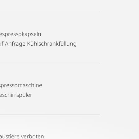
espressokapseln
uf Anfrage Kühlschrankfüllung
spressomaschine
eschirrspüler
austiere verboten