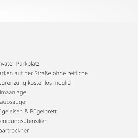
ivater Parkplatz
arken auf der Straße ohne zeitliche
egrenzung kostenlos möglich
limaanlage
taubsauger
ügeleisen & Bügelbrett
einigungsutensilien
aartrockner