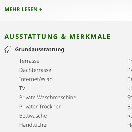
o PKW Abstellplatz
MEHR LESEN +
o moderne Architektur – Fertigstellung 2023
o WLAN
AUSSTATTUNG & MERKMALE
Grundausstattung
Terrasse
Pr
Dachterrasse
P
Internet/Wlan
B
TV
K
Private Waschmaschine
S
Privater Trockner
B
Bettwäsche
R
Handtücher
H