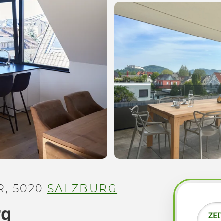
, 5020
SALZBURG
rg
ZE