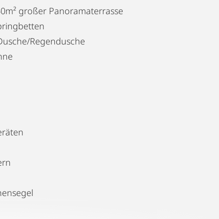
 60m² großer Panoramaterrasse
pringbetten
 Dusche/Regendusche
nne
eräten
ern
nensegel