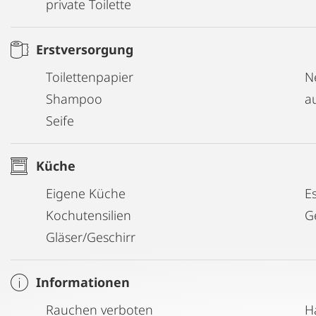
private Toilette
Erstversorgung
Toilettenpapier
N
Shampoo
a
Seife
Küche
Eigene Küche
E
Kochutensilien
G
Gläser/Geschirr
Informationen
Rauchen verboten
H