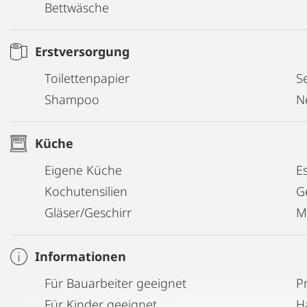
Bettwäsche
Erstversorgung
Toilettenpapier
Se
Shampoo
N
Küche
Eigene Küche
E
Kochutensilien
G
Gläser/Geschirr
M
Informationen
Für Bauarbeiter geeignet
P
Für Kinder geeignet
H