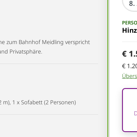
PERS
Hin
ähe zum Bahnhof Meidling verspricht
und Privatsphäre.
€ 1
€ 1.2
Übersi
2 m), 1 x Sofabett (2 Personen)
D