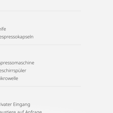
ife
espressokapseln
spressomaschine
eschirrspüler
ikrowelle
rivater Eingang
austiere auf Anfrage