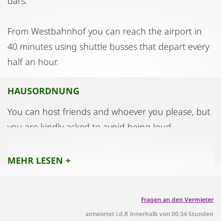
bars.
From Westbahnhof you can reach the airport in
40 minutes using shuttle busses that depart every
half an hour.
HAUSORDNUNG
You can host friends and whoever you please, but
you are kindly asked to avoid being loud,
especially after 10 pm. Please respect the privacy
and the tranquillity of your neighbours.
MEHR LESEN +
Fragen an den Vermieter
antwortet i.d.R innerhalb von 00:34 Stunden