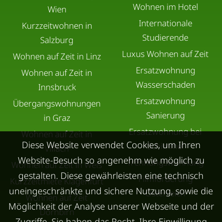
Wohnen im Hotel
Wien
Internationale
Kurzzeitwohnen in
Studierende
Salzburg
Luxus Wohnen auf Zeit
Wohnen auf Zeit in Linz
Ersatzwohnung
Wohnen auf Zeit in
Wasserschaden
Innsbruck
Ersatzwohnung
Übergangswohnungen
Sanierung
in Graz
Ersatzwohnung bei
Wohnen auf Zeit in
Diese Website verwendet Cookies, um Ihren
Schimmel
Villach
Website-Besuch so angenehm wie möglich zu
Trennungswohnung
Wohnen auf Zeit in Wels
gestalten. Diese gewährleisten eine technisch
Filmförderung
Kurzzeitmiete Klagenfurt
uneingeschränkte und sichere Nutzung, sowie die
Österreich
Wohnen auf Zeit
Möglichkeit der Analyse unserer Webseite und der
Dornbirn
Zugriffe. Sie haben das Recht, Ihre Einwilligung