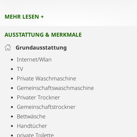
2-er Couch zusätzlich als Kuschelecke.
MEHR LESEN +
Badezimmer mit Duschkabine und Badewanne.
Wickeltisch vorhanden.
AUSSTATTUNG & MERKMALE
Waschmaschine und Arbeitsplatz auf Anfrage.
Grundausstattung
Internet/Wlan
TV
Private Waschmaschine
Gemeinschaftswaschmaschine
Privater Trockner
Gemeinschaftstrockner
Bettwäsche
Handtücher
private Toilette