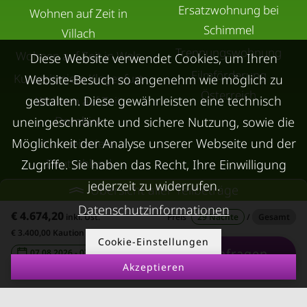
Ersatzwohnung bei
Wohnen auf Zeit in
Schimmel
Villach
Trennungswohnung
Wohnen auf Zeit in Wels
Diese Website verwendet Cookies, um Ihren
Filmförderung
Kurzzeitmiete Klagenfurt
Website-Besuch so angenehm wie möglich zu
Österreich
gestalten. Diese gewährleisten eine technisch
Wohnen auf Zeit
Dornbirn
uneingeschränkte und sichere Nutzung, sowie die
Möglichkeit der Analyse unserer Webseite und der
Kurzzeitmiete
Deutschland
Zugriffe. Sie haben das Recht, Ihre Einwilligung
jederzeit zu widerrufen.
RUND UMS
KONTAKT
Übersicht aller Teilbeträge
VERMIETEN
Datenschutzinformationen
€ 4.674,20
inkl. Ust.
Preis
29 Nächte
/
Gesamt
Über Kurzzeitmiete
€ 3.400,00 Kaution
FAQ Vermieter
Cookie-Einstellungen
Impressum
Anfragen
07.08.2026 - 07.09.2026
-
Immobilie vermieten
Datenschutz
Akzeptieren
Leerstandsabgabe
AGB
Ferienwohnung