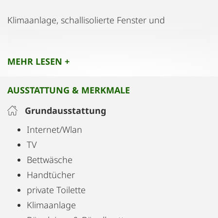
Klimaanlage, schallisolierte Fenster und
kostenfreies WLAN
MEHR LESEN +
Flachbild-Kabel-TV und Kaffeemaschine
AUSSTATTUNG & MERKMALE
Ideal für Familien, kleine Gruppen oder
Geschäftsreisende, die Wert auf Raum,
Grundausstattung
Privatsphäre und Komfort legen. Alle wichtigen
Internet/Wlan
Sehenswürdigkeiten sind bequem zu Fuß
TV
erreichbar.
Bettwäsche
Handtücher
private Toilette
Klimaanlage