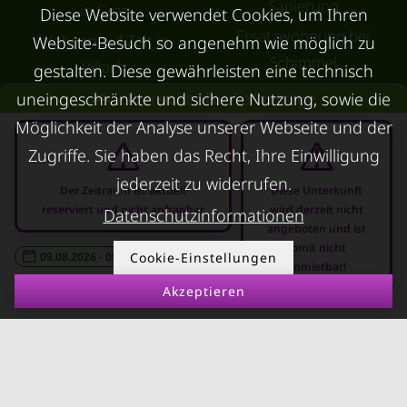
Sanierung
in Graz
Diese Website verwendet Cookies, um Ihren
Ersatzwohnung bei
Wohnen auf Zeit in
Website-Besuch so angenehm wie möglich zu
Schimmel
Villach
gestalten. Diese gewährleisten eine technisch
Trennungswohnung
Wohnen auf Zeit in Wels
Übersicht aller Teilbeträge
uneingeschränkte und sichere Nutzung, sowie die
Filmförderung
Kurzzeitmiete Klagenfurt
Möglichkeit der Analyse unserer Webseite und der
Österreich
Zugriffe. Sie haben das Recht, Ihre Einwilligung
Wohnen auf Zeit
Dornbirn
jederzeit zu widerrufen.
Der Zeitraum ist aktuell
Diese Unterkunft
reserviert und nicht anfragbar
wird derzeit nicht
Kurzzeitmiete
Datenschutzinformationen
angeboten und ist
Deutschland
somit nicht
09.08.2026 - 09.09.2026
Cookie-Einstellungen
-
RUND UMS
anmietbar!
KONTAKT
VERMIETEN
Akzeptieren
Über Kurzzeitmiete
FAQ Vermieter
Impressum
Immobilie vermieten
Datenschutz
Leerstandsabgabe
AGB