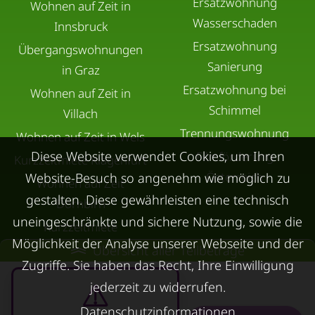
Ersatzwohnung
Wohnen auf Zeit in
Wasserschaden
Innsbruck
Ersatzwohnung
Übergangswohnungen
Sanierung
in Graz
Ersatzwohnung bei
Wohnen auf Zeit in
Schimmel
Villach
Trennungswohnung
Wohnen auf Zeit in Wels
Diese Website verwendet Cookies, um Ihren
Filmförderung
Kurzzeitmiete Klagenfurt
Österreich
Website-Besuch so angenehm wie möglich zu
Wohnen auf Zeit
gestalten. Diese gewährleisten eine technisch
Dornbirn
uneingeschränkte und sichere Nutzung, sowie die
Kurzzeitmiete
Möglichkeit der Analyse unserer Webseite und der
Deutschland
Übersicht aller Teilbeträge
Zugriffe. Sie haben das Recht, Ihre Einwilligung
RUND UMS
KONTAKT
VERMIETEN
jederzeit zu widerrufen.
Über Kurzzeitmiete
Datenschutzinformationen