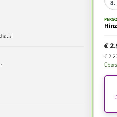
PERS
Hin
thaus!
€ 2
€ 2.2
er
Übersi
D