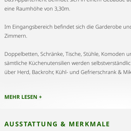
eine Raumhöhe von 3,30m.
Im Eingangsbereich befindet sich die Garderobe un
Zimmern.
Doppelbetten, Schränke, Tische, Stühle, Komoden un
sämtliche Küchenutensilien werden selbstverständlic
über Herd, Backrohr, Kühl- und Gefrierschrank & Mik
Die Wohnung befindet sich ca. 15 Gehminuten vom S
MEHR LESEN +
unmittelbarer Nähe der Wohnung befindet sich zwei
Direktanbindungen alle 6 Minuten ins Zentrum (5 mi
Fahrzeit), sowie in einige Schi- und Wandergebiete
AUSSTATTUNG & MERKMALE