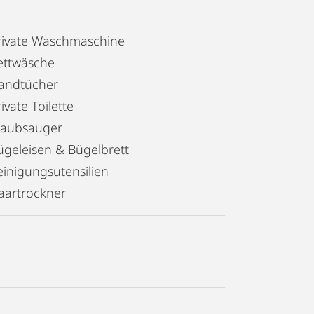
d ca. 2 Gehminuten von der Wohnung
rivate Waschmaschine
ettwäsche
andtücher
ivate Toilette
taubsauger
ügeleisen & Bügelbrett
einigungsutensilien
aartrockner