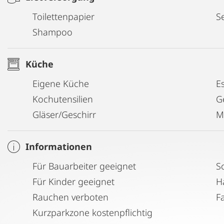
Toilettenpapier
Se
Shampoo
Küche
Eigene Küche
E
Kochutensilien
G
Gläser/Geschirr
M
Informationen
Für Bauarbeiter geeignet
S
Für Kinder geeignet
H
Rauchen verboten
F
Kurzparkzone kostenpflichtig