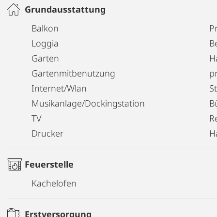
Mehrere Supermärkte, Bäckereien, Restaurants sin
Grundausstattung
entfernt!
Balkon
P
Loggia
B
Garten
H
Gartenmitbenutzung
pr
Internet/Wlan
S
Musikanlage/Dockingstation
B
TV
R
Drucker
H
Feuerstelle
Kachelofen
Erstversorgung