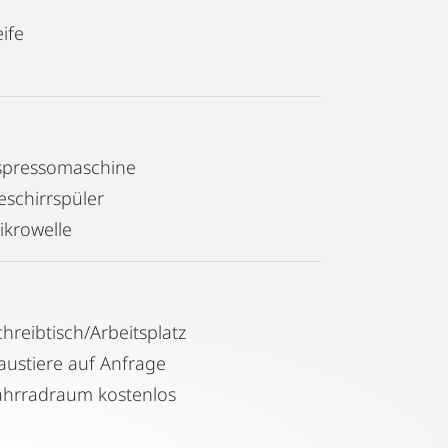
ife
spressomaschine
eschirrspüler
ikrowelle
chreibtisch/Arbeitsplatz
austiere auf Anfrage
ahrradraum kostenlos