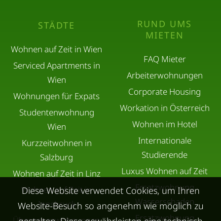
RUND UMS
STÄDTE
MIETEN
Wohnen auf Zeit in Wien
FAQ Mieter
Serviced Apartments in
Arbeiterwohnungen
Wien
Corporate Housing
Wohnungen für Expats
Workation in Österreich
Studentenwohnung
Wohnen im Hotel
Wien
Internationale
Kurzzeitwohnen in
Studierende
Salzburg
Luxus Wohnen auf Zeit
Wohnen auf Zeit in Linz
Ersatzwohnung
Wohnen auf Zeit in
Diese Website verwendet Cookies, um Ihren
Wasserschaden
Innsbruck
Website-Besuch so angenehm wie möglich zu
Ersatzwohnung
Übergangswohnungen