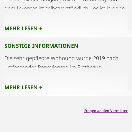
dem Inventar ist selbstverständlich - es ist ja dann
Ihr Heim ;-)
MEHR LESEN +
SONSTIGE INFORMATIONEN
Die sehr gepflegte Wohnung wurde 2019 nach
umfassender Renovierung im Erstbezug
übernommen. Seit dem wurde sie aus beruflichen
Gründen tageweise genutzt.
MEHR LESEN +
Fragen an den Vermieter