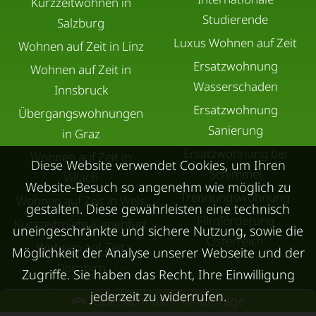
Kurzzeitwohnen in
Studierende
Salzburg
Luxus Wohnen auf Zeit
Wohnen auf Zeit in Linz
Ersatzwohnung
Wohnen auf Zeit in
Wasserschaden
Innsbruck
Ersatzwohnung
Übergangswohnungen
Sanierung
in Graz
Ersatzwohnung bei
Wohnen auf Zeit in
Diese Website verwendet Cookies, um Ihren
Schimmel
Villach
Website-Besuch so angenehm wie möglich zu
Trennungswohnung
Wohnen auf Zeit in Wels
gestalten. Diese gewährleisten eine technisch
Filmförderung
Kurzzeitmiete Klagenfurt
uneingeschränkte und sichere Nutzung, sowie die
Österreich
Wohnen auf Zeit
Möglichkeit der Analyse unserer Webseite und der
Dornbirn
Zugriffe. Sie haben das Recht, Ihre Einwilligung
Kurzzeitmiete
jederzeit zu widerrufen.
Übersicht aller Teilbeträge
Deutschland